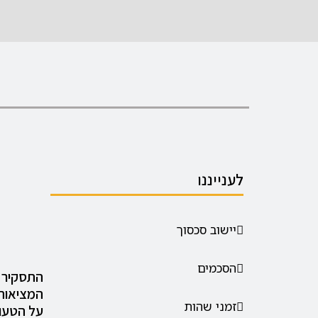
לענייננו
יישוב סכסוך
הסכמים
התסקיר 
המציאות
זמני שהות
על הטעו