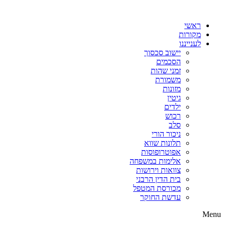
דלג
לתוכן
ראשי
מקורות
לענייננו
יישוב סכסוך
הסכמים
זמני שהות
משמורת
מזונות
גיטין
ילדים
רכוש
סלב
ניכור הורי
תלונות שווא
אפוטרופוסות
אלימות במשפחה
צוואות וירושות
בית הדין הרבני
מכורסת המטפל
עדשת החוקר
Menu