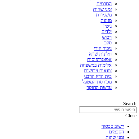
הסכמים
זמני שהות
משמורת
מזונות
גיטין
ילדים
רכוש
סלב
ניכור הורי
תלונות שווא
אפוטרופוסות
אלימות במשפחה
צוואות וירושות
בית הדין הרבני
מכורסת המטפל
עדשת החוקר
Search
Close
יישוב סכסוך
הסכמים
זמני שהות