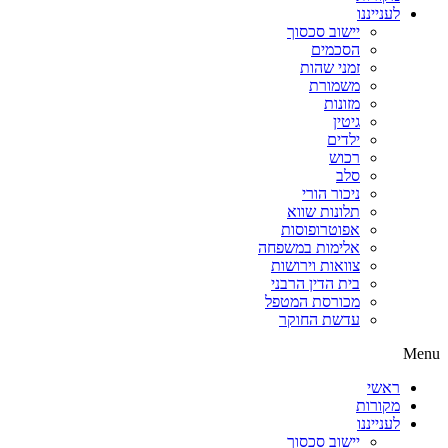
לענייננו
יישוב סכסוך
הסכמים
זמני שהות
משמורת
מזונות
גיטין
ילדים
רכוש
סלב
ניכור הורי
תלונות שווא
אפוטרופוסות
אלימות במשפחה
צוואות וירושות
בית הדין הרבני
מכורסת המטפל
עדשת החוקר
Menu
ראשי
מקורות
לענייננו
יישוב סכסוך