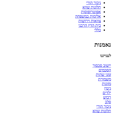
ניכור הורי
תלונות שווא
אפוטרופוסות
אלימות במשפחה
צוואות וירושות
בית הדין הרבני
כללי
נאמנות
לענייננו
יישוב סכסוך
הסכמים
זמני שהות
משמורת
מזונות
גיטין
ילדים
רכוש
סלב
ניכור הורי
תלונות שווא