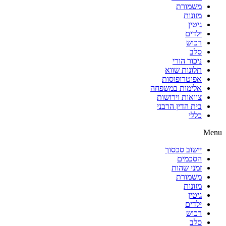
משמורת
מזונות
גיטין
ילדים
רכוש
סלב
ניכור הורי
תלונות שווא
אפוטרופוסות
אלימות במשפחה
צוואות וירושות
בית הדין הרבני
כללי
Menu
יישוב סכסוך
הסכמים
זמני שהות
משמורת
מזונות
גיטין
ילדים
רכוש
סלב