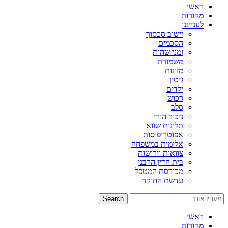
ראשי
מקורות
לענייננו
יישוב סכסוך
הסכמים
זמני שהות
משמורת
מזונות
גיטין
ילדים
רכוש
סלב
ניכור הורי
תלונות שווא
אפוטרופוסות
אלימות במשפחה
צוואות וירושות
בית הדין הרבני
מכורסת המטפל
עדשת החוקר
Search
ראשי
מקורות