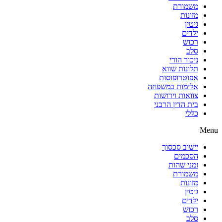
משמורת
מזונות
גיטין
ילדים
רכוש
סלב
ניכור הורי
תלונות שווא
אפוטרופוסות
אלימות במשפחה
צוואות וירושות
בית הדין הרבני
כללי
Menu
יישוב סכסוך
הסכמים
זמני שהות
משמורת
מזונות
גיטין
ילדים
רכוש
סלב