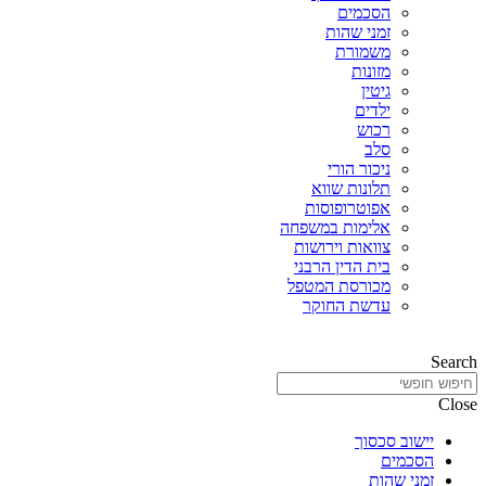
הסכמים
זמני שהות
משמורת
מזונות
גיטין
ילדים
רכוש
סלב
ניכור הורי
תלונות שווא
אפוטרופוסות
אלימות במשפחה
צוואות וירושות
בית הדין הרבני
מכורסת המטפל
עדשת החוקר
Search
Close
יישוב סכסוך
הסכמים
זמני שהות