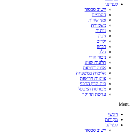
לענייננו
יישוב סכסוך
הסכמים
זמני שהות
משמורת
מזונות
גיטין
ילדים
רכוש
סלב
ניכור הורי
תלונות שווא
אפוטרופוסות
אלימות במשפחה
צוואות וירושות
בית הדין הרבני
מכורסת המטפל
עדשת החוקר
Menu
ראשי
מקורות
לענייננו
יישוב סכסוך