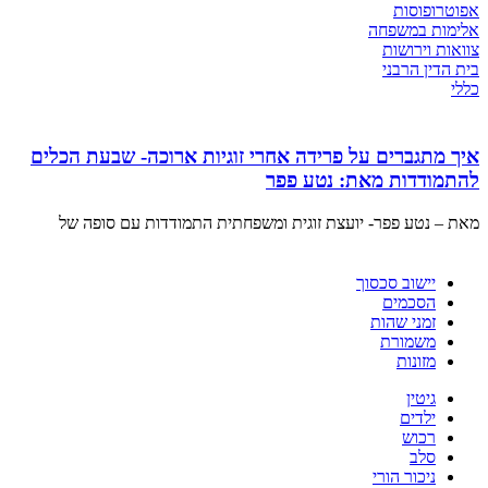
אפוטרופוסות
אלימות במשפחה
צוואות וירושות
בית הדין הרבני
כללי
איך מתגברים על פרידה אחרי זוגיות ארוכה- שבעת הכלים
להתמודדות מאת: נטע פפר
מאת – נטע פפר- יועצת זוגית ומשפחתית התמודדות עם סופה של
יישוב סכסוך
הסכמים
זמני שהות
משמורת
מזונות
גיטין
ילדים
רכוש
סלב
ניכור הורי