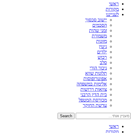
ראשי
מקורות
לענייננו
יישוב סכסוך
הסכמים
זמני שהות
משמורת
מזונות
גיטין
ילדים
רכוש
סלב
ניכור הורי
תלונות שווא
אפוטרופוסות
אלימות במשפחה
צוואות וירושות
בית הדין הרבני
מכורסת המטפל
עדשת החוקר
Search
ראשי
מקורות