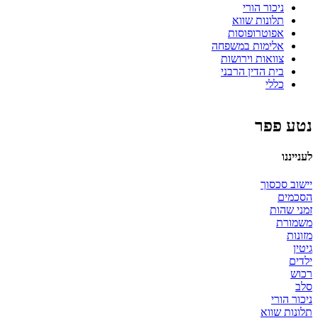
ניכור הורי
תלונות שווא
אפוטרופוסות
אלימות במשפחה
צוואות וירושות
בית הדין הרבני
כללי
נטע פפר
לענייננו
יישוב סכסוך
הסכמים
זמני שהות
משמורת
מזונות
גיטין
ילדים
רכוש
סלב
ניכור הורי
תלונות שווא