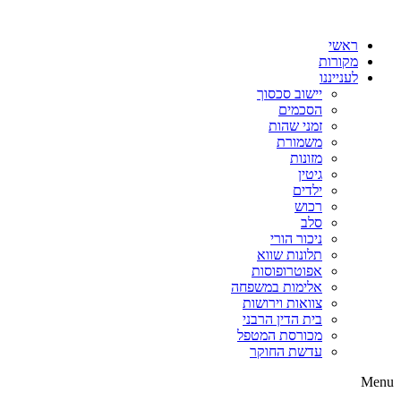
דלג
לתוכן
ראשי
מקורות
לענייננו
יישוב סכסוך
הסכמים
זמני שהות
משמורת
מזונות
גיטין
ילדים
רכוש
סלב
ניכור הורי
תלונות שווא
אפוטרופוסות
אלימות במשפחה
צוואות וירושות
בית הדין הרבני
מכורסת המטפל
עדשת החוקר
Menu