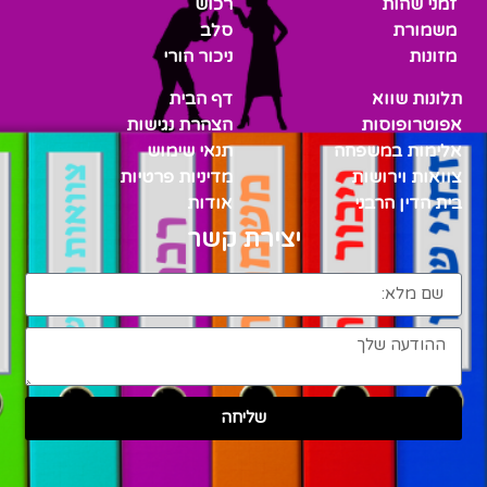
זמני שהות
רכוש
משמורת
סלב
מזונות
ניכור הורי
תלונות שווא
דף הבית
אפוטרופוסות
הצהרת נגישות
אלימות במשפחה
תנאי שימוש
צוואות וירושות
מדיניות פרטיות
בית הדין הרבני
אודות
יצירת קשר
שליחה