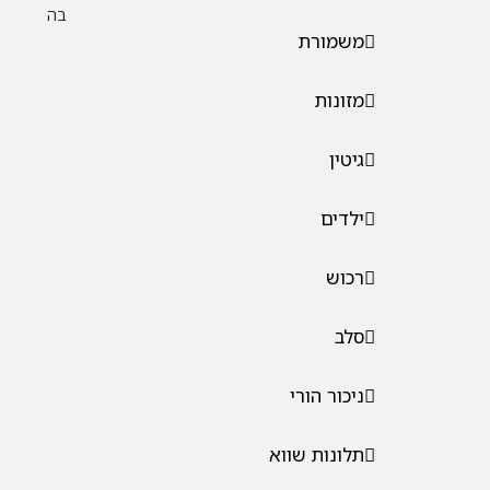
בה
משמורת
מזונות
גיטין
ילדים
רכוש
סלב
ניכור הורי
תלונות שווא