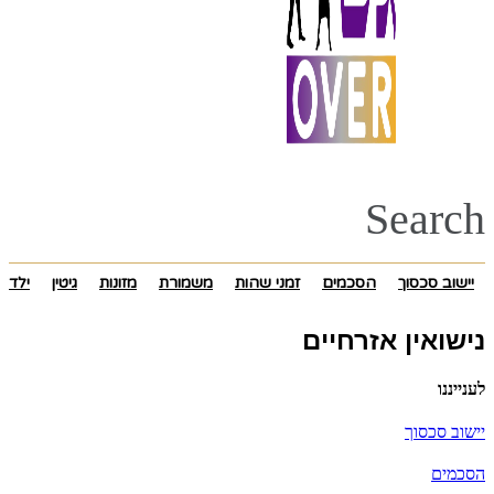
Search
יישוב סכסוך
הסכמים
זמני שהות
משמורת
מזונות
גיטין
ילדים
נישואין אזרחיים
לענייננו
יישוב סכסוך
הסכמים