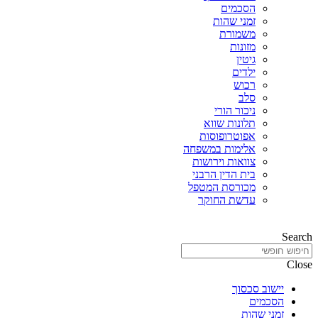
הסכמים
זמני שהות
משמורת
מזונות
גיטין
ילדים
רכוש
סלב
ניכור הורי
תלונות שווא
אפוטרופוסות
אלימות במשפחה
צוואות וירושות
בית הדין הרבני
מכורסת המטפל
עדשת החוקר
Search
Close
יישוב סכסוך
הסכמים
זמני שהות