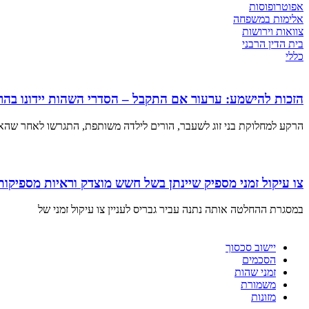
אפוטרופוסות
אלימות במשפחה
צוואות וירושות
בית הדין הרבני
כללי
הזכות להישמע: ערעור אם התקבל – הסדרי השהות יידונו בהר
הרקע למחלוקת בני זוג לשעבר, הורים לילדה משותפת, התגרשו לאחר שהא
צו עיקול זמני מספיק שיינתן בשל חשש מוצדק וראיות מספיק
במסגרת ההחלטה אותה נתנה עביר גבריס לעניין צו עיקול זמני של
יישוב סכסוך
הסכמים
זמני שהות
משמורת
מזונות