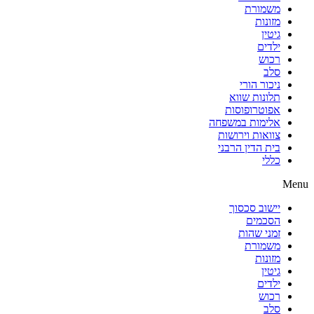
משמורת
מזונות
גיטין
ילדים
רכוש
סלב
ניכור הורי
תלונות שווא
אפוטרופוסות
אלימות במשפחה
צוואות וירושות
בית הדין הרבני
כללי
Menu
יישוב סכסוך
הסכמים
זמני שהות
משמורת
מזונות
גיטין
ילדים
רכוש
סלב