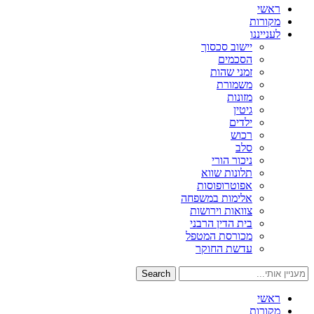
ראשי
מקורות
לענייננו
יישוב סכסוך
הסכמים
זמני שהות
משמורת
מזונות
גיטין
ילדים
רכוש
סלב
ניכור הורי
תלונות שווא
אפוטרופוסות
אלימות במשפחה
צוואות וירושות
בית הדין הרבני
מכורסת המטפל
עדשת החוקר
Search
ראשי
מקורות