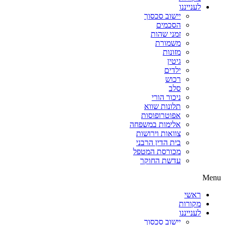
לענייננו
יישוב סכסוך
הסכמים
זמני שהות
משמורת
מזונות
גיטין
ילדים
רכוש
סלב
ניכור הורי
תלונות שווא
אפוטרופוסות
אלימות במשפחה
צוואות וירושות
בית הדין הרבני
מכורסת המטפל
עדשת החוקר
Menu
ראשי
מקורות
לענייננו
יישוב סכסוך