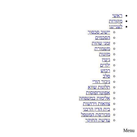
דלג
לתוכן
ראשי
מקורות
לענייננו
יישוב סכסוך
הסכמים
זמני שהות
משמורת
מזונות
גיטין
ילדים
רכוש
סלב
ניכור הורי
תלונות שווא
אפוטרופוסות
אלימות במשפחה
צוואות וירושות
בית הדין הרבני
מכורסת המטפל
עדשת החוקר
Menu