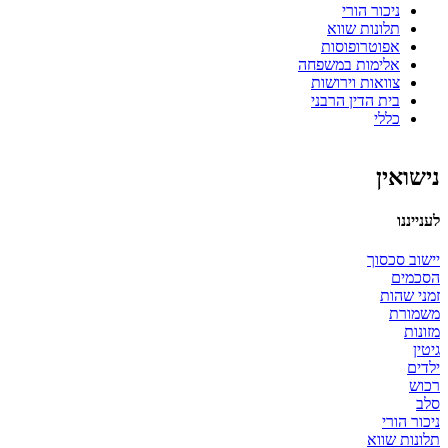
ניכור הורי
תלונות שווא
אפוטרופוסות
אלימות במשפחה
צוואות וירושות
בית הדין הרבני
כללי
נישואין
לענייננו
יישוב סכסוך
הסכמים
זמני שהות
משמורת
מזונות
גיטין
ילדים
רכוש
סלב
ניכור הורי
תלונות שווא