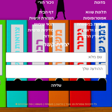
מזונות
ניכור הורי
תלונות שווא
דף הבית
אפוטרופוסות
הצהרת נגישות
אלימות במשפחה
תנאי שימוש
צוואות וירושות
מדיניות פרטיות
בית הדין הרבני
אודות
יצירת קשר
שליחה
כל הזכויות שמורות גט אובר | גירושין | משפחה | משפט | ומה שביניהם ©