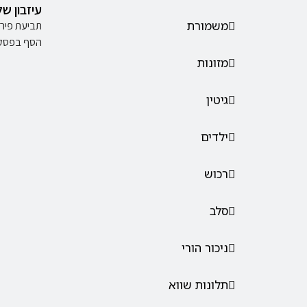
עיזבון ש
משמורת
תביעת פירו
הסף בפסק ד
מזונות
גיטין
ילדים
רכוש
סלב
ניכור הורי
תלונות שווא