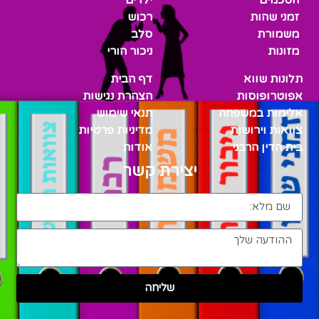
זמני שהות
רכוש
משמורת
סלב
מזונות
ניכור הורי
תלונות שווא
דף הבית
אפוטרופוסות
הצהרת נגישות
אלימות במשפחה
תנאי שימוש
צוואות וירושות
מדיניות פרטיות
בית הדין הרבני
אודות
יצירת קשר
שליחה