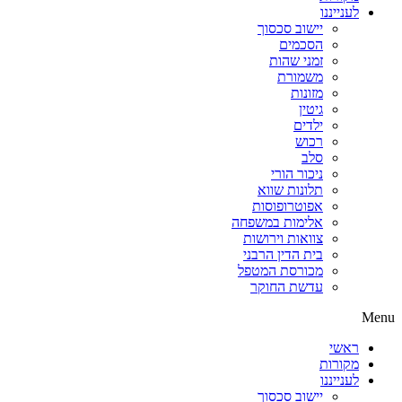
לענייננו
יישוב סכסוך
הסכמים
זמני שהות
משמורת
מזונות
גיטין
ילדים
רכוש
סלב
ניכור הורי
תלונות שווא
אפוטרופוסות
אלימות במשפחה
צוואות וירושות
בית הדין הרבני
מכורסת המטפל
עדשת החוקר
Menu
ראשי
מקורות
לענייננו
יישוב סכסוך