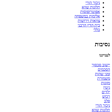
ניכור הורי
תלונות שווא
אפוטרופוסות
אלימות במשפחה
צוואות וירושות
בית הדין הרבני
כללי
נסיבות
לענייננו
יישוב סכסוך
הסכמים
זמני שהות
משמורת
מזונות
גיטין
ילדים
רכוש
סלב
ניכור הורי
תלונות שווא