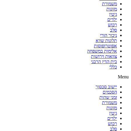
משמורת
מזונות
גיטין
ילדים
רכוש
סלב
ניכור הורי
תלונות שווא
אפוטרופוסות
אלימות במשפחה
צוואות וירושות
בית הדין הרבני
כללי
Menu
יישוב סכסוך
הסכמים
זמני שהות
משמורת
מזונות
גיטין
ילדים
רכוש
סלב