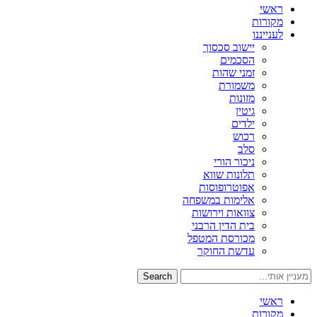
ראשי
מקורות
לענייננו
יישוב סכסוך
הסכמים
זמני שהות
משמורת
מזונות
גיטין
ילדים
רכוש
סלב
ניכור הורי
תלונות שווא
אפוטרופוסות
אלימות במשפחה
צוואות וירושות
בית הדין הרבני
מכורסת המטפל
עדשת החוקר
Search
ראשי
מקורות