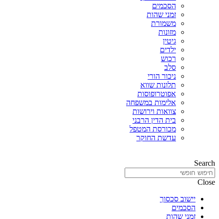
הסכמים
זמני שהות
משמורת
מזונות
גיטין
ילדים
רכוש
סלב
ניכור הורי
תלונות שווא
אפוטרופוסות
אלימות במשפחה
צוואות וירושות
בית הדין הרבני
מכורסת המטפל
עדשת החוקר
Search
Close
יישוב סכסוך
הסכמים
זמני שהות