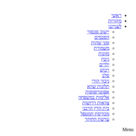
דלג
לתוכן
ראשי
מקורות
לענייננו
יישוב סכסוך
הסכמים
זמני שהות
משמורת
מזונות
גיטין
ילדים
רכוש
סלב
ניכור הורי
תלונות שווא
אפוטרופוסות
אלימות במשפחה
צוואות וירושות
בית הדין הרבני
מכורסת המטפל
עדשת החוקר
Menu