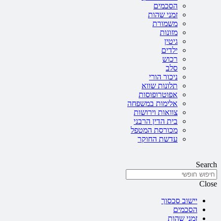
הסכמים
זמני שהות
משמורת
מזונות
גיטין
ילדים
רכוש
סלב
ניכור הורי
תלונות שווא
אפוטרופוסות
אלימות במשפחה
צוואות וירושות
בית הדין הרבני
מכורסת המטפל
עדשת החוקר
Search
Close
יישוב סכסוך
הסכמים
זמני שהות