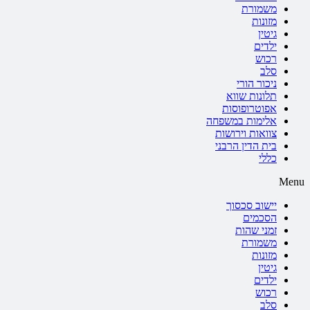
משמורת
מזונות
גיטין
ילדים
רכוש
סלב
ניכור הורי
תלונות שווא
אפוטרופוסות
אלימות במשפחה
צוואות וירושות
בית הדין הרבני
כללי
Menu
יישוב סכסוך
הסכמים
זמני שהות
משמורת
מזונות
גיטין
ילדים
רכוש
סלב