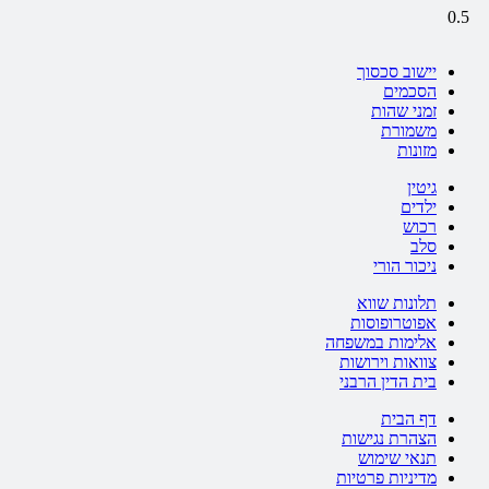
יישוב סכסוך
הסכמים
זמני שהות
משמורת
מזונות
גיטין
ילדים
רכוש
סלב
ניכור הורי
תלונות שווא
אפוטרופוסות
אלימות במשפחה
צוואות וירושות
בית הדין הרבני
דף הבית
הצהרת נגישות
תנאי שימוש
מדיניות פרטיות