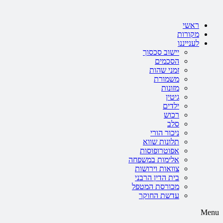
דלג
לתוכן
ראשי
מקורות
לענייננו
יישוב סכסוך
הסכמים
זמני שהות
משמורת
מזונות
גיטין
ילדים
רכוש
סלב
ניכור הורי
תלונות שווא
אפוטרופוסות
אלימות במשפחה
צוואות וירושות
בית הדין הרבני
מכורסת המטפל
עדשת החוקר
Menu