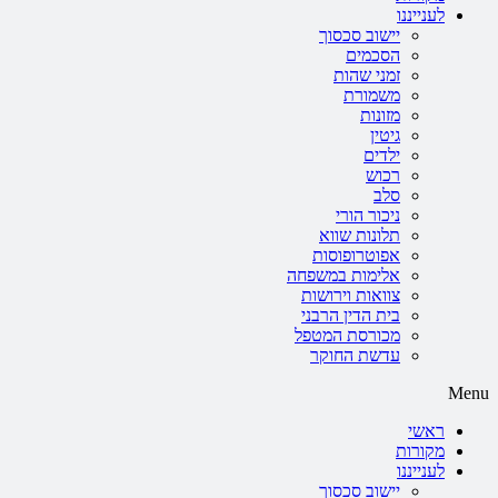
לענייננו
יישוב סכסוך
הסכמים
זמני שהות
משמורת
מזונות
גיטין
ילדים
רכוש
סלב
ניכור הורי
תלונות שווא
אפוטרופוסות
אלימות במשפחה
צוואות וירושות
בית הדין הרבני
מכורסת המטפל
עדשת החוקר
Menu
ראשי
מקורות
לענייננו
יישוב סכסוך