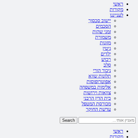
ראשי
מקורות
לענייננו
יישוב סכסוך
הסכמים
זמני שהות
משמורת
מזונות
גיטין
ילדים
רכוש
סלב
ניכור הורי
תלונות שווא
אפוטרופוסות
אלימות במשפחה
צוואות וירושות
בית הדין הרבני
מכורסת המטפל
עדשת החוקר
Search
ראשי
מקורות