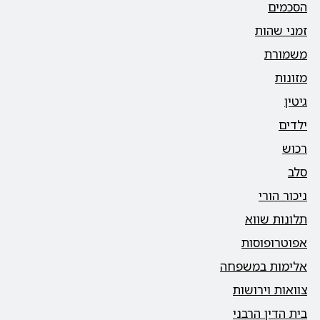
הסכמים
זמני שהות
משמורת
מזונות
גיטין
ילדים
רכוש
סלב
ניכור הורי
תלונות שווא
אפוטרופוסות
אלימות במשפחה
צוואות וירושות
בית הדין הרבני