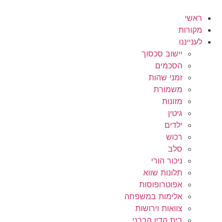
לג
תוכן
ראשי
מקורות
לענייננו
יישוב סכסוך
הסכמים
זמני שהות
משמורת
מזונות
גיטין
ילדים
רכוש
סלב
ניכור הורי
תלונות שווא
אפוטרופוסות
אלימות במשפחה
צוואות וירושות
בית הדין הרבני