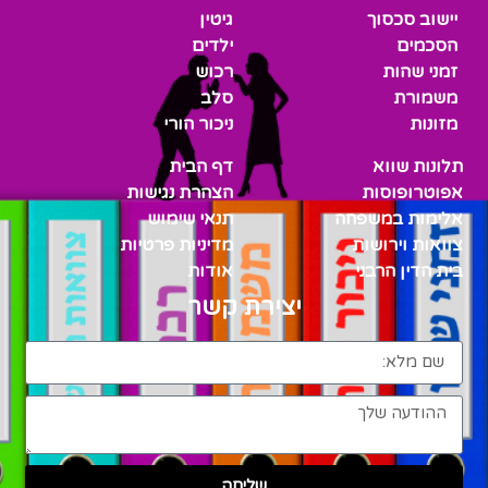
יישוב סכסוך
גיטין
הסכמים
ילדים
זמני שהות
רכוש
משמורת
סלב
מזונות
ניכור הורי
תלונות שווא
דף הבית
אפוטרופוסות
הצהרת נגישות
אלימות במשפחה
תנאי שימוש
צוואות וירושות
מדיניות פרטיות
בית הדין הרבני
אודות
יצירת קשר
שליחה