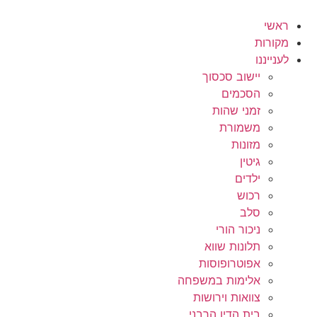
לג
תוכן
ראשי
מקורות
לענייננו
יישוב סכסוך
הסכמים
זמני שהות
משמורת
מזונות
גיטין
ילדים
רכוש
סלב
ניכור הורי
תלונות שווא
אפוטרופוסות
אלימות במשפחה
צוואות וירושות
בית הדין הרבני