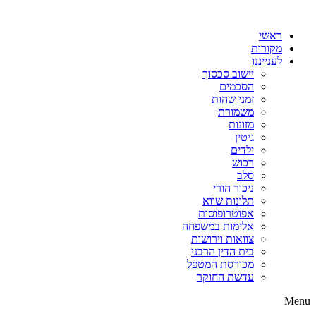
דלג
לתוכן
ראשי
מקורות
לענייננו
יישוב סכסוך
הסכמים
זמני שהות
משמורת
מזונות
גיטין
ילדים
רכוש
סלב
ניכור הורי
תלונות שווא
אפוטרופוסות
אלימות במשפחה
צוואות וירושות
בית הדין הרבני
מכורסת המטפל
עדשת החוקר
Menu