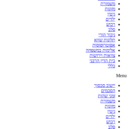
משמורת
מזונות
גיטין
ילדים
רכוש
סלב
ניכור הורי
תלונות שווא
אפוטרופוסות
אלימות במשפחה
צוואות וירושות
בית הדין הרבני
כללי
Menu
יישוב סכסוך
הסכמים
זמני שהות
משמורת
מזונות
גיטין
ילדים
רכוש
סלב