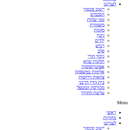
לענייננו
יישוב סכסוך
הסכמים
זמני שהות
משמורת
מזונות
גיטין
ילדים
רכוש
סלב
ניכור הורי
תלונות שווא
אפוטרופוסות
אלימות במשפחה
צוואות וירושות
בית הדין הרבני
מכורסת המטפל
עדשת החוקר
Menu
ראשי
מקורות
לענייננו
יישוב סכסוך