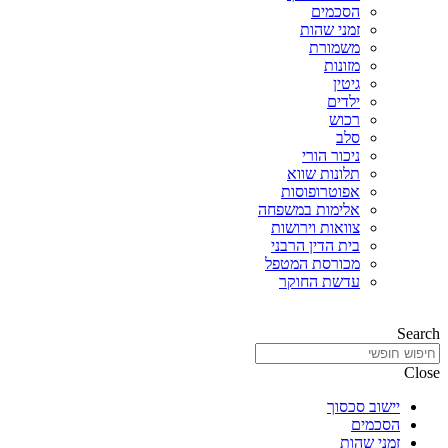
הסכמים
זמני שהות
משמורת
מזונות
גיטין
ילדים
רכוש
סלב
ניכור הורי
תלונות שווא
אפוטרופוסות
אלימות במשפחה
צוואות וירושות
בית הדין הרבני
מכורסת המטפל
עדשת החוקר
Search
Close
יישוב סכסוך
הסכמים
זמני שהות