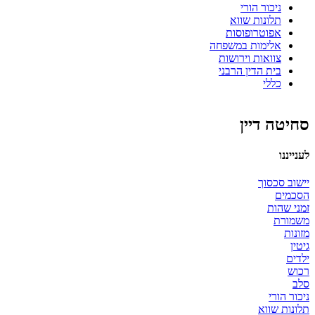
ניכור הורי
תלונות שווא
אפוטרופוסות
אלימות במשפחה
צוואות וירושות
בית הדין הרבני
כללי
סחיטה דיין
לענייננו
יישוב סכסוך
הסכמים
זמני שהות
משמורת
מזונות
גיטין
ילדים
רכוש
סלב
ניכור הורי
תלונות שווא