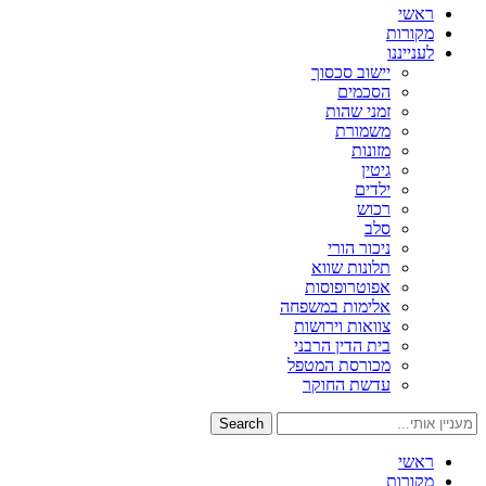
ראשי
מקורות
לענייננו
יישוב סכסוך
הסכמים
זמני שהות
משמורת
מזונות
גיטין
ילדים
רכוש
סלב
ניכור הורי
תלונות שווא
אפוטרופוסות
אלימות במשפחה
צוואות וירושות
בית הדין הרבני
מכורסת המטפל
עדשת החוקר
Search
ראשי
מקורות