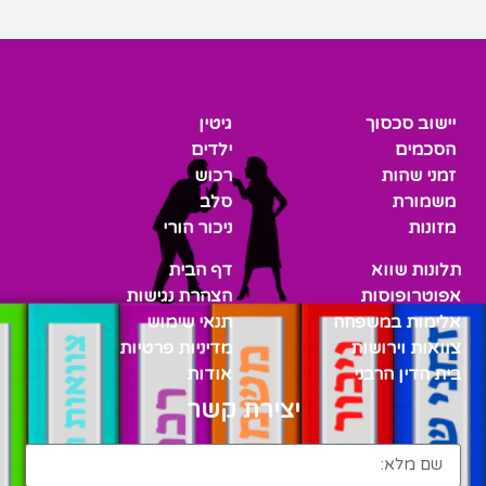
יישוב סכסוך
גיטין
הסכמים
ילדים
זמני שהות
רכוש
משמורת
סלב
מזונות
ניכור הורי
תלונות שווא
דף הבית
אפוטרופוסות
הצהרת נגישות
אלימות במשפחה
תנאי שימוש
צוואות וירושות
מדיניות פרטיות
בית הדין הרבני
אודות
יצירת קשר