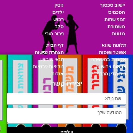
יישוב סכסוך
גיטין
הסכמים
ילדים
זמני שהות
רכוש
משמורת
סלב
מזונות
ניכור הורי
תלונות שווא
דף הבית
אפוטרופוסות
הצהרת נגישות
אלימות במשפחה
תנאי שימוש
צוואות וירושות
מדיניות פרטיות
בית הדין הרבני
אודות
יצירת קשר
שליחה