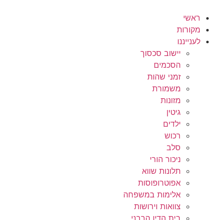
לג
תוכן
ראשי
מקורות
לענייננו
יישוב סכסוך
הסכמים
זמני שהות
משמורת
מזונות
גיטין
ילדים
רכוש
סלב
ניכור הורי
תלונות שווא
אפוטרופוסות
אלימות במשפחה
צוואות וירושות
בית הדין הרבני