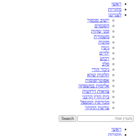
ראשי
מקורות
לענייננו
יישוב סכסוך
הסכמים
זמני שהות
משמורת
מזונות
גיטין
ילדים
רכוש
סלב
ניכור הורי
תלונות שווא
אפוטרופוסות
אלימות במשפחה
צוואות וירושות
בית הדין הרבני
מכורסת המטפל
עדשת החוקר
Search
ראשי
מקורות