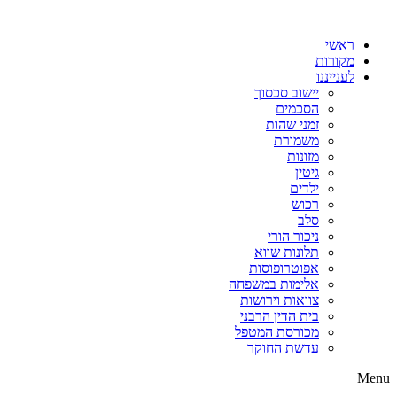
דלג
לתוכן
ראשי
מקורות
לענייננו
יישוב סכסוך
הסכמים
זמני שהות
משמורת
מזונות
גיטין
ילדים
רכוש
סלב
ניכור הורי
תלונות שווא
אפוטרופוסות
אלימות במשפחה
צוואות וירושות
בית הדין הרבני
מכורסת המטפל
עדשת החוקר
Menu