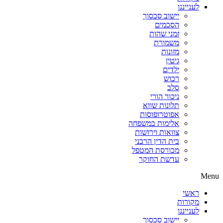
לענייננו
יישוב סכסוך
הסכמים
זמני שהות
משמורת
מזונות
גיטין
ילדים
רכוש
סלב
ניכור הורי
תלונות שווא
אפוטרופוסות
אלימות במשפחה
צוואות וירושות
בית הדין הרבני
מכורסת המטפל
עדשת החוקר
Menu
ראשי
מקורות
לענייננו
יישוב סכסוך