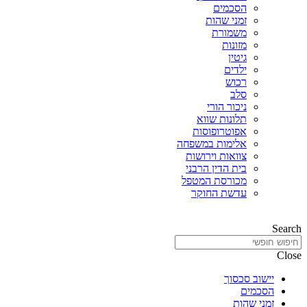
הסכמים
זמני שהות
משמורת
מזונות
גיטין
ילדים
רכוש
סלב
ניכור הורי
תלונות שווא
אפוטרופוסות
אלימות במשפחה
צוואות וירושות
בית הדין הרבני
מכורסת המטפל
עדשת החוקר
Search
Close
יישוב סכסוך
הסכמים
זמני שהות