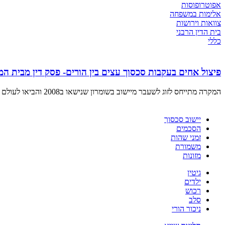
אפוטרופוסות
אלימות במשפחה
צוואות וירושות
בית הדין הרבני
כללי
פיצול אחים בעקבות סכסוך עצים בין הורים- פסק דין מבית המ
המקרה מתייחס לזוג לשעבר מיישוב בשומרון שנישאו ב2008 והביאו לעולם ארבעה
יישוב סכסוך
הסכמים
זמני שהות
משמורת
מזונות
גיטין
ילדים
רכוש
סלב
ניכור הורי