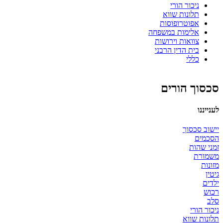
ניכור הורי
תלונות שווא
אפוטרופוסות
אלימות במשפחה
צוואות וירושות
בית הדין הרבני
כללי
סכסוך הורים
לענייננו
יישוב סכסוך
הסכמים
זמני שהות
משמורת
מזונות
גיטין
ילדים
רכוש
סלב
ניכור הורי
תלונות שווא