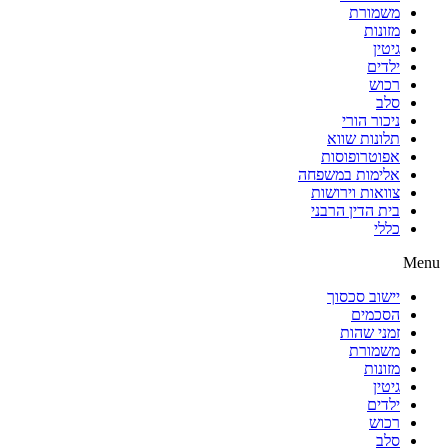
משמורת
מזונות
גיטין
ילדים
רכוש
סלב
ניכור הורי
תלונות שווא
אפוטרופוסות
אלימות במשפחה
צוואות וירושות
בית הדין הרבני
כללי
Menu
יישוב סכסוך
הסכמים
זמני שהות
משמורת
מזונות
גיטין
ילדים
רכוש
סלב