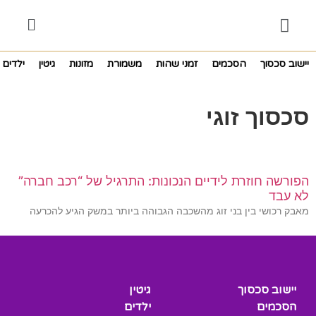
יישוב סכסוך
הסכמים
זמני שהות
משמורת
מזונות
גיטין
ילדים
סכסוך זוגי
הפורשה חוזרת לידיים הנכונות: התרגיל של “רכב חברה”
לא עבד
מאבק רכושי בין בני זוג מהשכבה הגבוהה ביותר במשק הגיע להכרעה
יישוב סכסוך
גיטין
הסכמים
ילדים