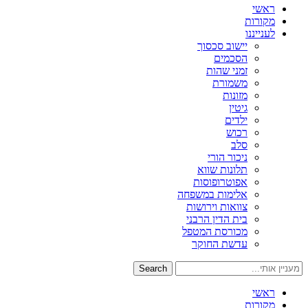
ראשי
מקורות
לענייננו
יישוב סכסוך
הסכמים
זמני שהות
משמורת
מזונות
גיטין
ילדים
רכוש
סלב
ניכור הורי
תלונות שווא
אפוטרופוסות
אלימות במשפחה
צוואות וירושות
בית הדין הרבני
מכורסת המטפל
עדשת החוקר
Search
ראשי
מקורות