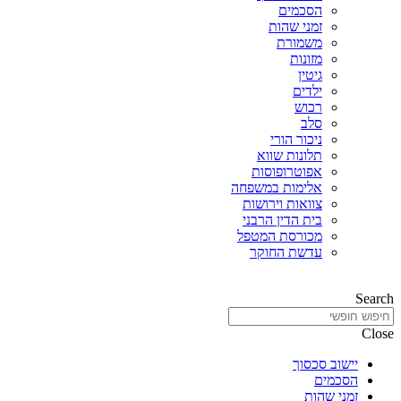
הסכמים
זמני שהות
משמורת
מזונות
גיטין
ילדים
רכוש
סלב
ניכור הורי
תלונות שווא
אפוטרופוסות
אלימות במשפחה
צוואות וירושות
בית הדין הרבני
מכורסת המטפל
עדשת החוקר
Search
Close
יישוב סכסוך
הסכמים
זמני שהות