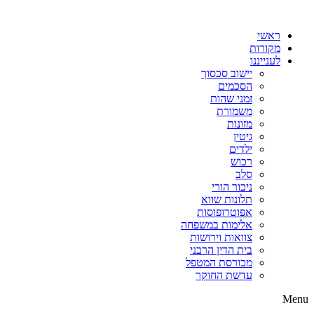
דלג
לתוכן
ראשי
מקורות
לענייננו
יישוב סכסוך
הסכמים
זמני שהות
משמורת
מזונות
גיטין
ילדים
רכוש
סלב
ניכור הורי
תלונות שווא
אפוטרופוסות
אלימות במשפחה
צוואות וירושות
בית הדין הרבני
מכורסת המטפל
עדשת החוקר
Menu