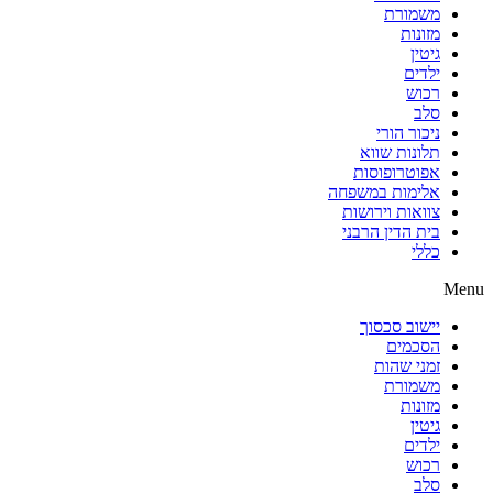
משמורת
מזונות
גיטין
ילדים
רכוש
סלב
ניכור הורי
תלונות שווא
אפוטרופוסות
אלימות במשפחה
צוואות וירושות
בית הדין הרבני
כללי
Menu
יישוב סכסוך
הסכמים
זמני שהות
משמורת
מזונות
גיטין
ילדים
רכוש
סלב