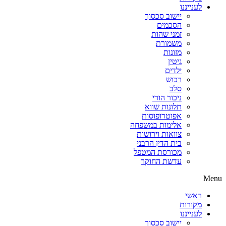
לענייננו
יישוב סכסוך
הסכמים
זמני שהות
משמורת
מזונות
גיטין
ילדים
רכוש
סלב
ניכור הורי
תלונות שווא
אפוטרופוסות
אלימות במשפחה
צוואות וירושות
בית הדין הרבני
מכורסת המטפל
עדשת החוקר
Menu
ראשי
מקורות
לענייננו
יישוב סכסוך