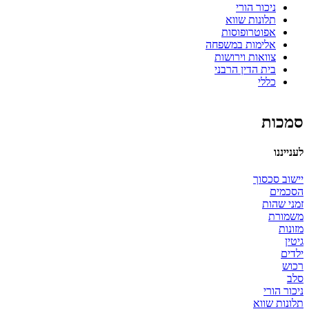
ניכור הורי
תלונות שווא
אפוטרופוסות
אלימות במשפחה
צוואות וירושות
בית הדין הרבני
כללי
סמכות
לענייננו
יישוב סכסוך
הסכמים
זמני שהות
משמורת
מזונות
גיטין
ילדים
רכוש
סלב
ניכור הורי
תלונות שווא