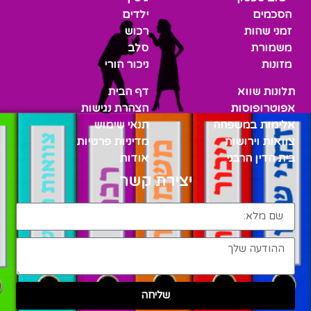
הסכמים
ילדים
זמני שהות
רכוש
משמורת
סלב
מזונות
ניכור הורי
תלונות שווא
דף הבית
אפוטרופוסות
הצהרת נגישות
אלימות במשפחה
תנאי שימוש
צוואות וירושות
מדיניות פרטיות
בית הדין הרבני
אודות
יצירת קשר
שליחה