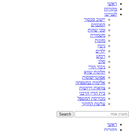
ראשי
מקורות
לענייננו
יישוב סכסוך
הסכמים
זמני שהות
משמורת
מזונות
גיטין
ילדים
רכוש
סלב
ניכור הורי
תלונות שווא
אפוטרופוסות
אלימות במשפחה
צוואות וירושות
בית הדין הרבני
מכורסת המטפל
עדשת החוקר
Search
ראשי
מקורות