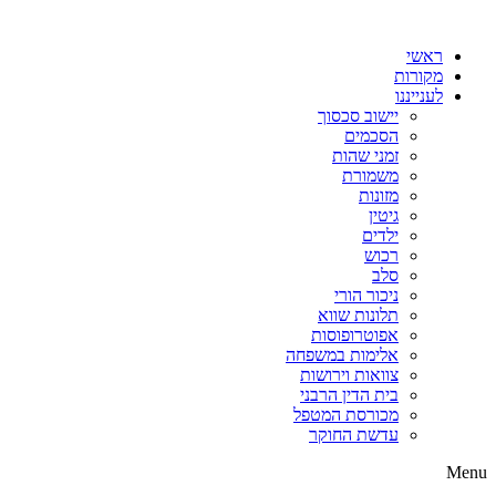
דלג
לתוכן
ראשי
מקורות
לענייננו
יישוב סכסוך
הסכמים
זמני שהות
משמורת
מזונות
גיטין
ילדים
רכוש
סלב
ניכור הורי
תלונות שווא
אפוטרופוסות
אלימות במשפחה
צוואות וירושות
בית הדין הרבני
מכורסת המטפל
עדשת החוקר
Menu