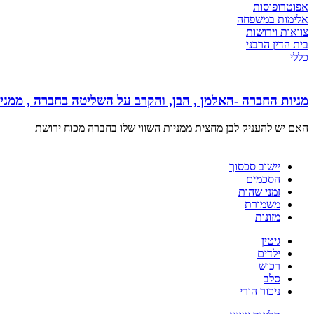
אפוטרופוסות
אלימות במשפחה
צוואות וירושות
בית הדין הרבני
כללי
מניות החברה -האלמן , הבן, והקרב על השליטה בחברה , ממני
האם יש להעניק לבן מחצית ממניות השווי שלו בחברה מכוח ירושת
יישוב סכסוך
הסכמים
זמני שהות
משמורת
מזונות
גיטין
ילדים
רכוש
סלב
ניכור הורי