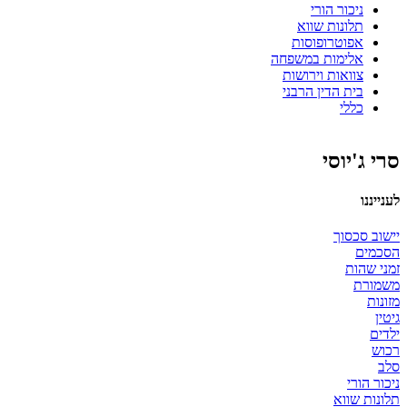
ניכור הורי
תלונות שווא
אפוטרופוסות
אלימות במשפחה
צוואות וירושות
בית הדין הרבני
כללי
סרי ג'יוסי
לענייננו
יישוב סכסוך
הסכמים
זמני שהות
משמורת
מזונות
גיטין
ילדים
רכוש
סלב
ניכור הורי
תלונות שווא