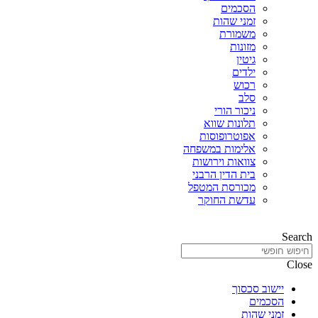
הסכמים
זמני שהות
משמורת
מזונות
גיטין
ילדים
רכוש
סלב
ניכור הורי
תלונות שווא
אפוטרופוסות
אלימות במשפחה
צוואות וירושות
בית הדין הרבני
מכורסת המטפל
עדשת החוקר
Search
Close
יישוב סכסוך
הסכמים
זמני שהות