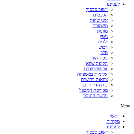
לענייננו
יישוב סכסוך
הסכמים
זמני שהות
משמורת
מזונות
גיטין
ילדים
רכוש
סלב
ניכור הורי
תלונות שווא
אפוטרופוסות
אלימות במשפחה
צוואות וירושות
בית הדין הרבני
מכורסת המטפל
עדשת החוקר
Menu
ראשי
מקורות
לענייננו
יישוב סכסוך