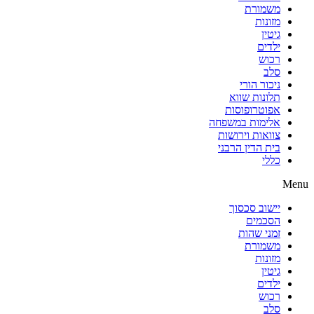
משמורת
מזונות
גיטין
ילדים
רכוש
סלב
ניכור הורי
תלונות שווא
אפוטרופוסות
אלימות במשפחה
צוואות וירושות
בית הדין הרבני
כללי
Menu
יישוב סכסוך
הסכמים
זמני שהות
משמורת
מזונות
גיטין
ילדים
רכוש
סלב