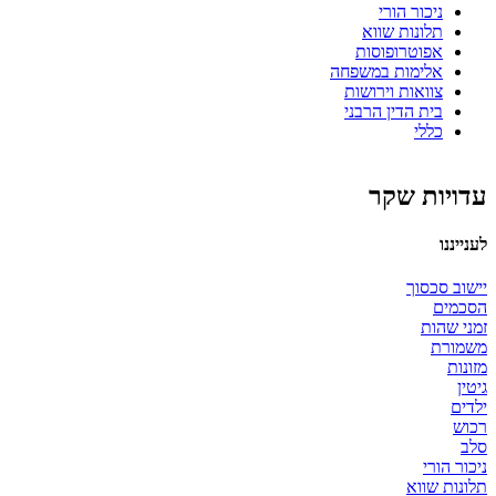
ניכור הורי
תלונות שווא
אפוטרופוסות
אלימות במשפחה
צוואות וירושות
בית הדין הרבני
כללי
עדויות שקר
לענייננו
יישוב סכסוך
הסכמים
זמני שהות
משמורת
מזונות
גיטין
ילדים
רכוש
סלב
ניכור הורי
תלונות שווא