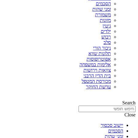
הסכמים
זמני שהות
משמורת
מזונות
גיטין
ילדים
רכוש
סלב
ניכור הורי
תלונות שווא
אפוטרופוסות
אלימות במשפחה
צוואות וירושות
בית הדין הרבני
מכורסת המטפל
עדשת החוקר
Search
Close
יישוב סכסוך
הסכמים
זמני שהות