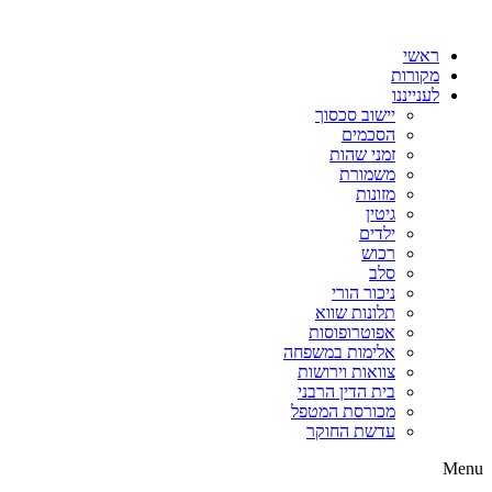
דלג
לתוכן
ראשי
מקורות
לענייננו
יישוב סכסוך
הסכמים
זמני שהות
משמורת
מזונות
גיטין
ילדים
רכוש
סלב
ניכור הורי
תלונות שווא
אפוטרופוסות
אלימות במשפחה
צוואות וירושות
בית הדין הרבני
מכורסת המטפל
עדשת החוקר
Menu