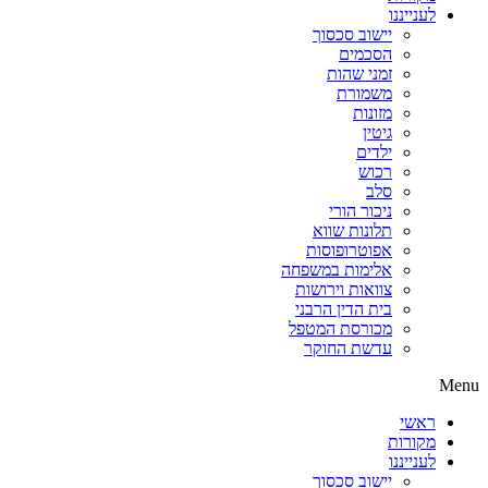
לענייננו
יישוב סכסוך
הסכמים
זמני שהות
משמורת
מזונות
גיטין
ילדים
רכוש
סלב
ניכור הורי
תלונות שווא
אפוטרופוסות
אלימות במשפחה
צוואות וירושות
בית הדין הרבני
מכורסת המטפל
עדשת החוקר
Menu
ראשי
מקורות
לענייננו
יישוב סכסוך