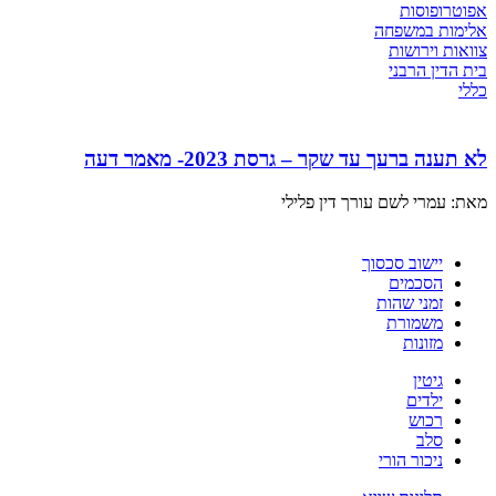
אפוטרופוסות
אלימות במשפחה
צוואות וירושות
בית הדין הרבני
כללי
לא תענה ברעך עד שקר – גרסת 2023- מאמר דעה
מאת: עמרי לשם עורך דין פלילי
יישוב סכסוך
הסכמים
זמני שהות
משמורת
מזונות
גיטין
ילדים
רכוש
סלב
ניכור הורי