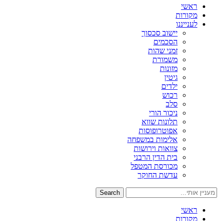
ראשי
מקורות
לענייננו
יישוב סכסוך
הסכמים
זמני שהות
משמורת
מזונות
גיטין
ילדים
רכוש
סלב
ניכור הורי
תלונות שווא
אפוטרופוסות
אלימות במשפחה
צוואות וירושות
בית הדין הרבני
מכורסת המטפל
עדשת החוקר
Search
ראשי
מקורות