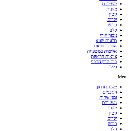
משמורת
מזונות
גיטין
ילדים
רכוש
סלב
ניכור הורי
תלונות שווא
אפוטרופוסות
אלימות במשפחה
צוואות וירושות
בית הדין הרבני
כללי
Menu
יישוב סכסוך
הסכמים
זמני שהות
משמורת
מזונות
גיטין
ילדים
רכוש
סלב