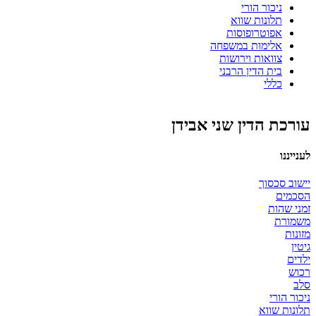
ניכור הורי
תלונות שווא
אפוטרופוסות
אלימות במשפחה
צוואות וירושות
בית הדין הרבני
כללי
עורכת הדין שני אבידן
לענייננו
יישוב סכסוך
הסכמים
זמני שהות
משמורת
מזונות
גיטין
ילדים
רכוש
סלב
ניכור הורי
תלונות שווא