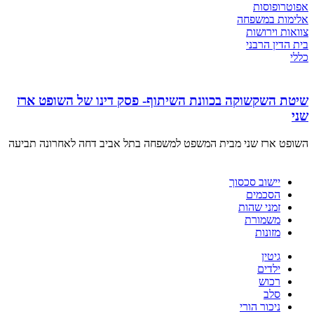
אפוטרופוסות
אלימות במשפחה
צוואות וירושות
בית הדין הרבני
כללי
שיטת השקשוקה בכוונת השיתוף- פסק דינו של השופט ארז
שני
השופט ארז שני מבית המשפט למשפחה בתל אביב דחה לאחרונה תביעה
יישוב סכסוך
הסכמים
זמני שהות
משמורת
מזונות
גיטין
ילדים
רכוש
סלב
ניכור הורי