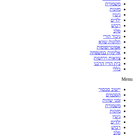
משמורת
מזונות
גיטין
ילדים
רכוש
סלב
ניכור הורי
תלונות שווא
אפוטרופוסות
אלימות במשפחה
צוואות וירושות
בית הדין הרבני
כללי
Menu
יישוב סכסוך
הסכמים
זמני שהות
משמורת
מזונות
גיטין
ילדים
רכוש
סלב