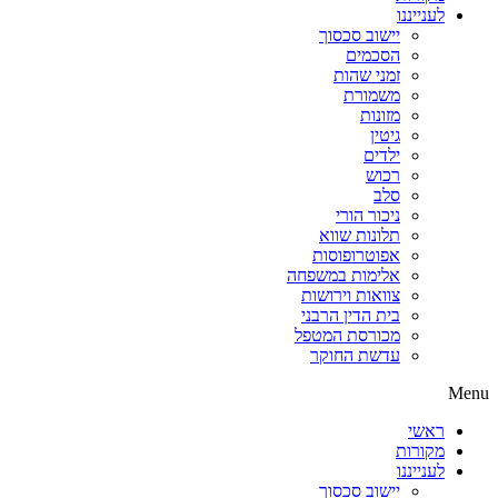
לענייננו
יישוב סכסוך
הסכמים
זמני שהות
משמורת
מזונות
גיטין
ילדים
רכוש
סלב
ניכור הורי
תלונות שווא
אפוטרופוסות
אלימות במשפחה
צוואות וירושות
בית הדין הרבני
מכורסת המטפל
עדשת החוקר
Menu
ראשי
מקורות
לענייננו
יישוב סכסוך