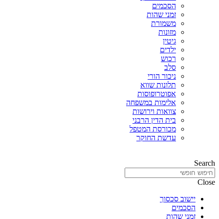
הסכמים
זמני שהות
משמורת
מזונות
גיטין
ילדים
רכוש
סלב
ניכור הורי
תלונות שווא
אפוטרופוסות
אלימות במשפחה
צוואות וירושות
בית הדין הרבני
מכורסת המטפל
עדשת החוקר
Search
Close
יישוב סכסוך
הסכמים
זמני שהות