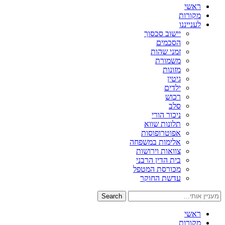
ראשי
מקורות
לענייננו
יישוב סכסוך
הסכמים
זמני שהות
משמורת
מזונות
גיטין
ילדים
רכוש
סלב
ניכור הורי
תלונות שווא
אפוטרופוסות
אלימות במשפחה
צוואות וירושות
בית הדין הרבני
מכורסת המטפל
עדשת החוקר
Search
ראשי
מקורות