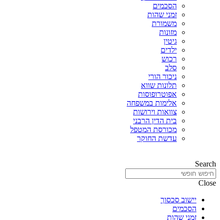
הסכמים
זמני שהות
משמורת
מזונות
גיטין
ילדים
רכוש
סלב
ניכור הורי
תלונות שווא
אפוטרופוסות
אלימות במשפחה
צוואות וירושות
בית הדין הרבני
מכורסת המטפל
עדשת החוקר
Search
Close
יישוב סכסוך
הסכמים
זמני שהות