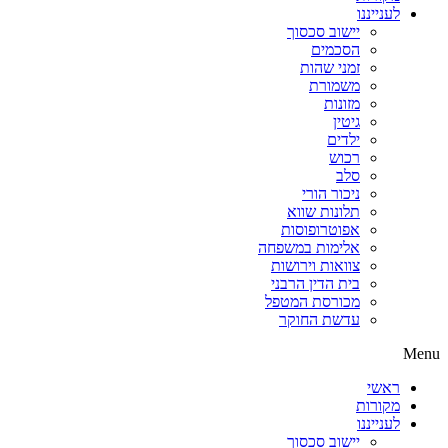
לענייננו
יישוב סכסוך
הסכמים
זמני שהות
משמורת
מזונות
גיטין
ילדים
רכוש
סלב
ניכור הורי
תלונות שווא
אפוטרופוסות
אלימות במשפחה
צוואות וירושות
בית הדין הרבני
מכורסת המטפל
עדשת החוקר
Menu
ראשי
מקורות
לענייננו
יישוב סכסוך