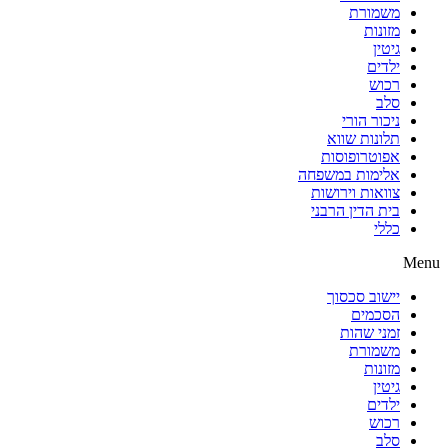
משמורת
מזונות
גיטין
ילדים
רכוש
סלב
ניכור הורי
תלונות שווא
אפוטרופוסות
אלימות במשפחה
צוואות וירושות
בית הדין הרבני
כללי
Menu
יישוב סכסוך
הסכמים
זמני שהות
משמורת
מזונות
גיטין
ילדים
רכוש
סלב