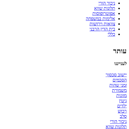
ניכור הורי
תלונות שווא
אפוטרופוסות
אלימות במשפחה
צוואות וירושות
בית הדין הרבני
כללי
עותר
לענייננו
יישוב סכסוך
הסכמים
זמני שהות
משמורת
מזונות
גיטין
ילדים
רכוש
סלב
ניכור הורי
תלונות שווא