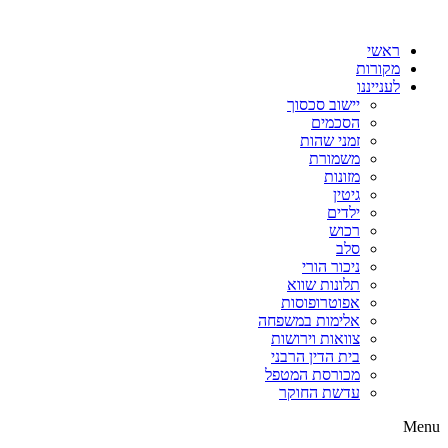
דלג
לתוכן
ראשי
מקורות
לענייננו
יישוב סכסוך
הסכמים
זמני שהות
משמורת
מזונות
גיטין
ילדים
רכוש
סלב
ניכור הורי
תלונות שווא
אפוטרופוסות
אלימות במשפחה
צוואות וירושות
בית הדין הרבני
מכורסת המטפל
עדשת החוקר
Menu