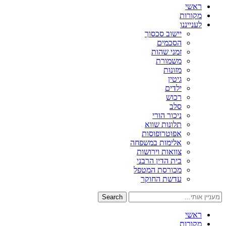
ראשי
מקורות
לענייננו
יישוב סכסוך
הסכמים
זמני שהות
משמורת
מזונות
גיטין
ילדים
רכוש
סלב
ניכור הורי
תלונות שווא
אפוטרופוסות
אלימות במשפחה
צוואות וירושות
בית הדין הרבני
מכורסת המטפל
עדשת החוקר
Search
ראשי
מקורות