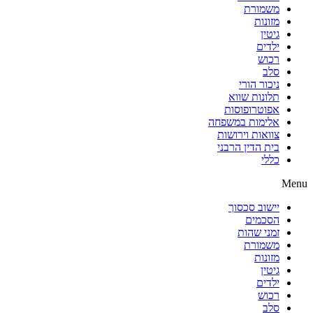
משמורת
מזונות
גיטין
ילדים
רכוש
סלב
ניכור הורי
תלונות שווא
אפוטרופוסות
אלימות במשפחה
צוואות וירושות
בית הדין הרבני
כללי
Menu
יישוב סכסוך
הסכמים
זמני שהות
משמורת
מזונות
גיטין
ילדים
רכוש
סלב