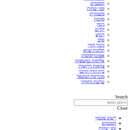
הסכמים
זמני שהות
משמורת
מזונות
גיטין
ילדים
רכוש
סלב
ניכור הורי
תלונות שווא
אפוטרופוסות
אלימות במשפחה
צוואות וירושות
בית הדין הרבני
מכורסת המטפל
עדשת החוקר
Search
Close
יישוב סכסוך
הסכמים
זמני שהות