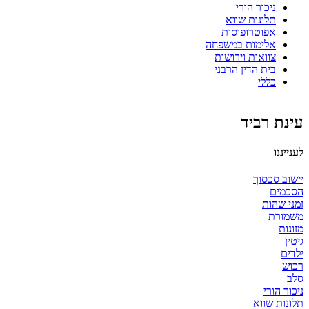
ניכור הורי
תלונות שווא
אפוטרופוסות
אלימות במשפחה
צוואות וירושות
בית הדין הרבני
כללי
עינת רביד
לענייננו
יישוב סכסוך
הסכמים
זמני שהות
משמורת
מזונות
גיטין
ילדים
רכוש
סלב
ניכור הורי
תלונות שווא