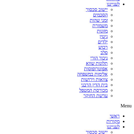
לענייננו
יישוב סכסוך
הסכמים
זמני שהות
משמורת
מזונות
גיטין
ילדים
רכוש
סלב
ניכור הורי
תלונות שווא
אפוטרופוסות
אלימות במשפחה
צוואות וירושות
בית הדין הרבני
מכורסת המטפל
עדשת החוקר
Menu
ראשי
מקורות
לענייננו
יישוב סכסוך