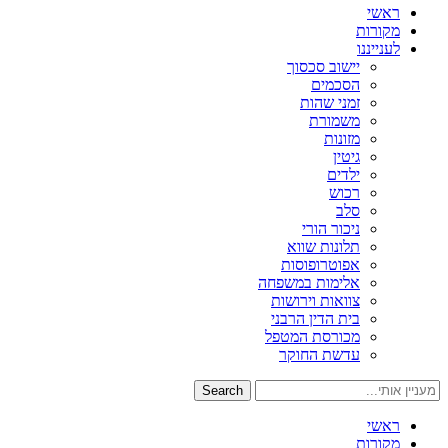
ראשי
מקורות
לענייננו
יישוב סכסוך
הסכמים
זמני שהות
משמורת
מזונות
גיטין
ילדים
רכוש
סלב
ניכור הורי
תלונות שווא
אפוטרופוסות
אלימות במשפחה
צוואות וירושות
בית הדין הרבני
מכורסת המטפל
עדשת החוקר
Search
ראשי
מקורות