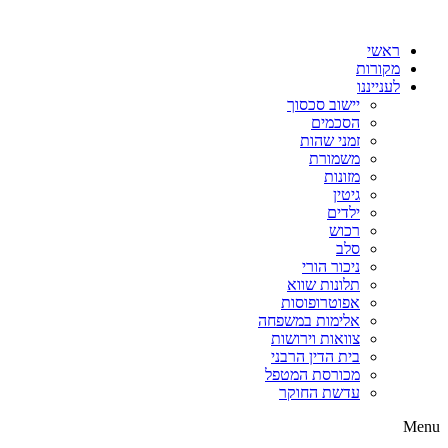
דלג
לתוכן
ראשי
מקורות
לענייננו
יישוב סכסוך
הסכמים
זמני שהות
משמורת
מזונות
גיטין
ילדים
רכוש
סלב
ניכור הורי
תלונות שווא
אפוטרופוסות
אלימות במשפחה
צוואות וירושות
בית הדין הרבני
מכורסת המטפל
עדשת החוקר
Menu