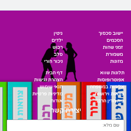
יישוב סכסוך
גיטין
הסכמים
ילדים
זמני שהות
רכוש
משמורת
סלב
מזונות
ניכור הורי
תלונות שווא
דף הבית
אפוטרופוסות
הצהרת נגישות
אלימות במשפחה
תנאי שימוש
צוואות וירושות
מדיניות פרטיות
בית הדין הרבני
אודות
יצירת קשר