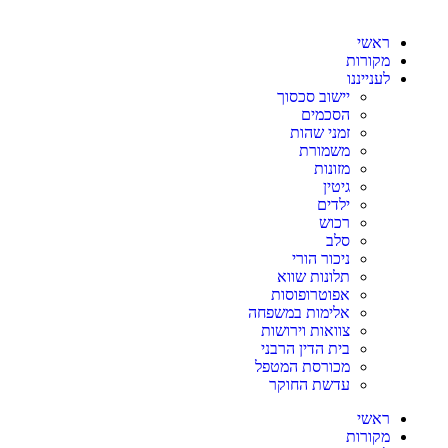
ראשי
מקורות
לענייננו
יישוב סכסוך
הסכמים
זמני שהות
משמורת
מזונות
גיטין
ילדים
רכוש
סלב
ניכור הורי
תלונות שווא
אפוטרופוסות
אלימות במשפחה
צוואות וירושות
בית הדין הרבני
מכורסת המטפל
עדשת החוקר
ראשי
מקורות