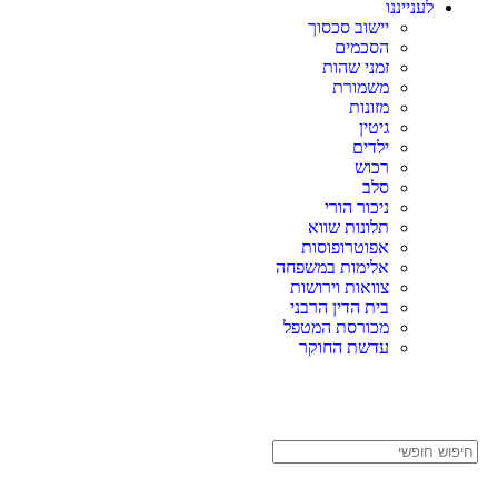
לענייננו
יישוב סכסוך
הסכמים
זמני שהות
משמורת
מזונות
גיטין
ילדים
רכוש
סלב
ניכור הורי
תלונות שווא
אפוטרופוסות
אלימות במשפחה
צוואות וירושות
בית הדין הרבני
מכורסת המטפל
עדשת החוקר