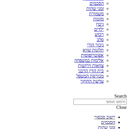
הסכמים
זמני שהות
משמורת
מזונות
גיטין
ילדים
רכוש
סלב
ניכור הורי
תלונות שווא
אפוטרופוסות
אלימות במשפחה
צוואות וירושות
בית הדין הרבני
מכורסת המטפל
עדשת החוקר
Search
Close
יישוב סכסוך
הסכמים
זמני שהות