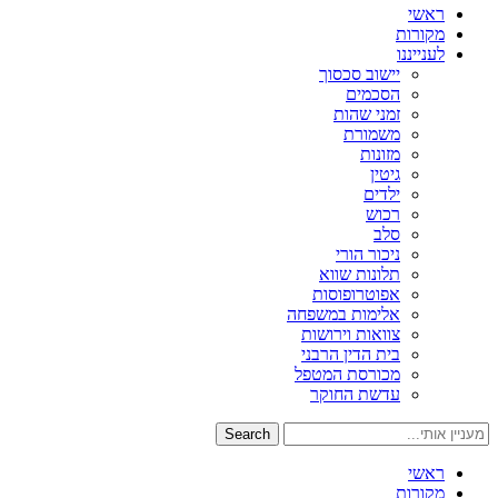
ראשי
מקורות
לענייננו
יישוב סכסוך
הסכמים
זמני שהות
משמורת
מזונות
גיטין
ילדים
רכוש
סלב
ניכור הורי
תלונות שווא
אפוטרופוסות
אלימות במשפחה
צוואות וירושות
בית הדין הרבני
מכורסת המטפל
עדשת החוקר
Search
ראשי
מקורות