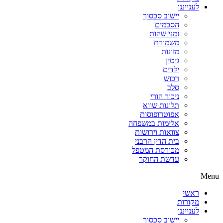
לענייננו
יישוב סכסוך
הסכמים
זמני שהות
משמורת
מזונות
גיטין
ילדים
רכוש
סלב
ניכור הורי
תלונות שווא
אפוטרופוסות
אלימות במשפחה
צוואות וירושות
בית הדין הרבני
מכורסת המטפל
עדשת החוקר
Menu
ראשי
מקורות
לענייננו
יישוב סכסוך