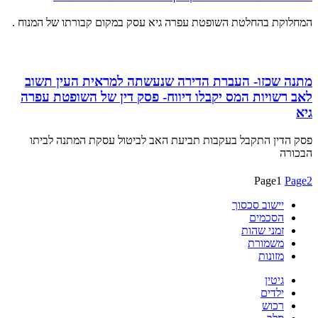
המחלוקת בהחלטת השופטת עפרה גיא עסק במקום קבורתו של המנוח .
מתנה שכזו- העברת הדירה שנעשתה למראית העין תשוב
לאב רשויות המס יקבלו דיווח- פסק דין של השופטת עפרה
גיא
פסק הדין התקבל בעקבות תביעת האב לביטול עסקת המתנה לביתו
הבכורה
Page
1
Page
2
יישוב סכסוך
הסכמים
זמני שהות
משמורת
מזונות
גיטין
ילדים
רכוש