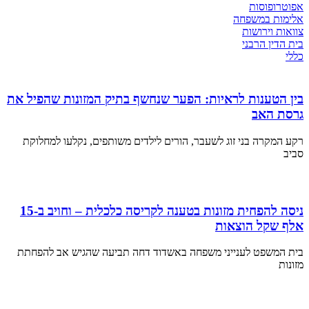
אפוטרופוסות
אלימות במשפחה
צוואות וירושות
בית הדין הרבני
כללי
בין הטענות לראיות: הפער שנחשף בתיק המזונות שהפיל את
גרסת האב
רקע המקרה בני זוג לשעבר, הורים לילדים משותפים, נקלעו למחלוקת
סביב
ניסה להפחית מזונות בטענה לקריסה כלכלית – וחויב ב-15
אלף שקל הוצאות
בית המשפט לענייני משפחה באשדוד דחה תביעה שהגיש אב להפחתת
מזונות