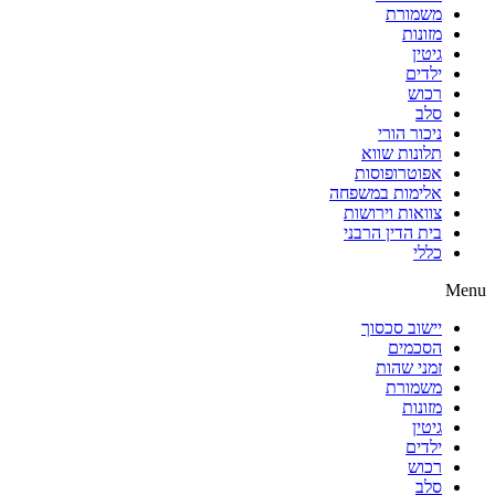
משמורת
מזונות
גיטין
ילדים
רכוש
סלב
ניכור הורי
תלונות שווא
אפוטרופוסות
אלימות במשפחה
צוואות וירושות
בית הדין הרבני
כללי
Menu
יישוב סכסוך
הסכמים
זמני שהות
משמורת
מזונות
גיטין
ילדים
רכוש
סלב