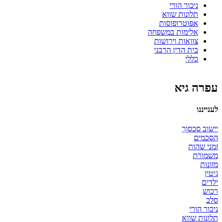
ניכור הורי
תלונות שווא
אפוטרופוסות
אלימות במשפחה
צוואות וירושות
בית הדין הרבני
כללי
עפרה גיא
לענייננו
יישוב סכסוך
הסכמים
זמני שהות
משמורת
מזונות
גיטין
ילדים
רכוש
סלב
ניכור הורי
תלונות שווא