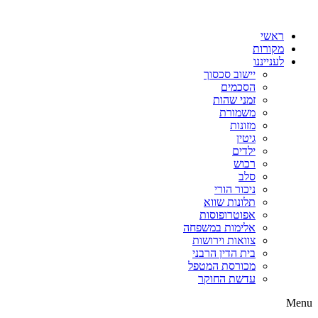
דלג
לתוכן
ראשי
מקורות
לענייננו
יישוב סכסוך
הסכמים
זמני שהות
משמורת
מזונות
גיטין
ילדים
רכוש
סלב
ניכור הורי
תלונות שווא
אפוטרופוסות
אלימות במשפחה
צוואות וירושות
בית הדין הרבני
מכורסת המטפל
עדשת החוקר
Menu