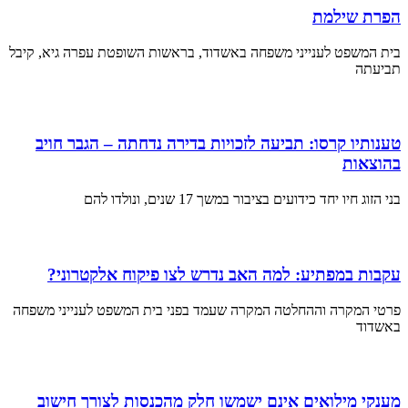
הפרת שילמת
בית המשפט לענייני משפחה באשדוד, בראשות השופטת עפרה גיא, קיבל
תביעתה
טענותיו קרסו: תביעה לזכויות בדירה נדחתה – הגבר חויב
בהוצאות
בני הזוג חיו יחד כידועים בציבור במשך 17 שנים, ונולדו להם
עקבות במפתיע: למה האב נדרש לצו פיקוח אלקטרוני?
פרטי המקרה וההחלטה המקרה שעמד בפני בית המשפט לענייני משפחה
באשדוד
מענקי מילואים אינם ישמשו חלק מהכנסות לצורך חישוב