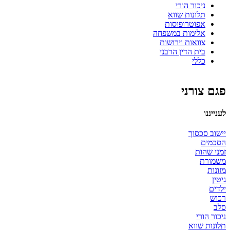
ניכור הורי
תלונות שווא
אפוטרופוסות
אלימות במשפחה
צוואות וירושות
בית הדין הרבני
כללי
פגם צורני
לענייננו
יישוב סכסוך
הסכמים
זמני שהות
משמורת
מזונות
גיטין
ילדים
רכוש
סלב
ניכור הורי
תלונות שווא