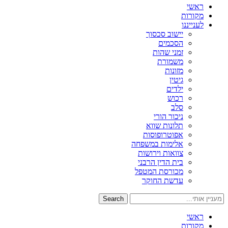
ראשי
מקורות
לענייננו
יישוב סכסוך
הסכמים
זמני שהות
משמורת
מזונות
גיטין
ילדים
רכוש
סלב
ניכור הורי
תלונות שווא
אפוטרופוסות
אלימות במשפחה
צוואות וירושות
בית הדין הרבני
מכורסת המטפל
עדשת החוקר
Search
ראשי
מקורות