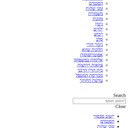
הסכמים
זמני שהות
משמורת
מזונות
גיטין
ילדים
רכוש
סלב
ניכור הורי
תלונות שווא
אפוטרופוסות
אלימות במשפחה
צוואות וירושות
בית הדין הרבני
מכורסת המטפל
עדשת החוקר
Search
Close
יישוב סכסוך
הסכמים
זמני שהות