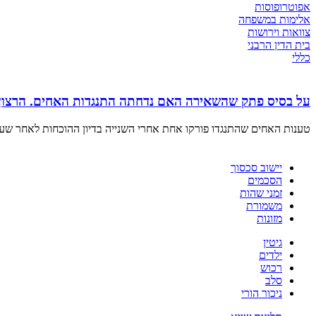
אפוטרופוסות
אלימות במשפחה
צוואות וירושות
בית הדין הרבני
כללי
על בסיס פתק שהשאירה האם נדחתה התנגדות האחים. הרצון מ
טענות האחים שהתנגדו פורקו אחת אחרי השנייה בדיון ההוכחות לאחר שעל
יישוב סכסוך
הסכמים
זמני שהות
משמורת
מזונות
גיטין
ילדים
רכוש
סלב
ניכור הורי