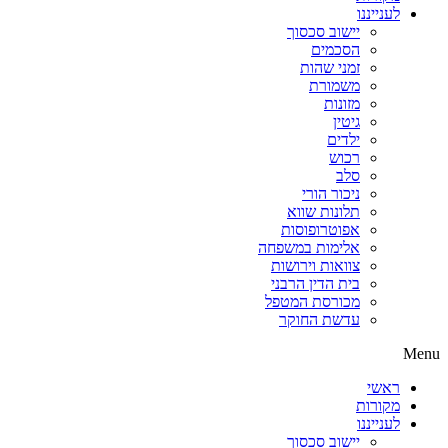
לענייננו
יישוב סכסוך
הסכמים
זמני שהות
משמורת
מזונות
גיטין
ילדים
רכוש
סלב
ניכור הורי
תלונות שווא
אפוטרופוסות
אלימות במשפחה
צוואות וירושות
בית הדין הרבני
מכורסת המטפל
עדשת החוקר
Menu
ראשי
מקורות
לענייננו
יישוב סכסוך