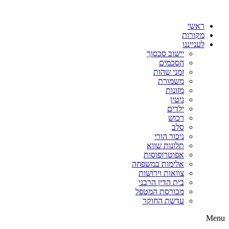
דלג
לתוכן
ראשי
מקורות
לענייננו
יישוב סכסוך
הסכמים
זמני שהות
משמורת
מזונות
גיטין
ילדים
רכוש
סלב
ניכור הורי
תלונות שווא
אפוטרופוסות
אלימות במשפחה
צוואות וירושות
בית הדין הרבני
מכורסת המטפל
עדשת החוקר
Menu