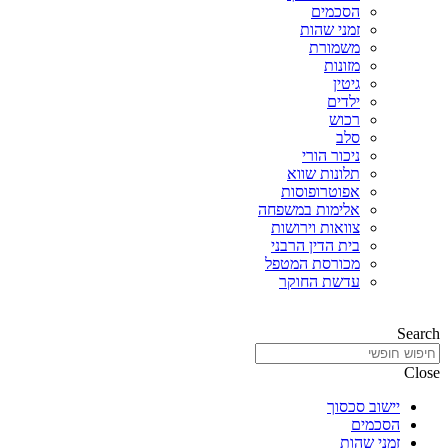
הסכמים
זמני שהות
משמורת
מזונות
גיטין
ילדים
רכוש
סלב
ניכור הורי
תלונות שווא
אפוטרופוסות
אלימות במשפחה
צוואות וירושות
בית הדין הרבני
מכורסת המטפל
עדשת החוקר
Search
Close
יישוב סכסוך
הסכמים
זמני שהות