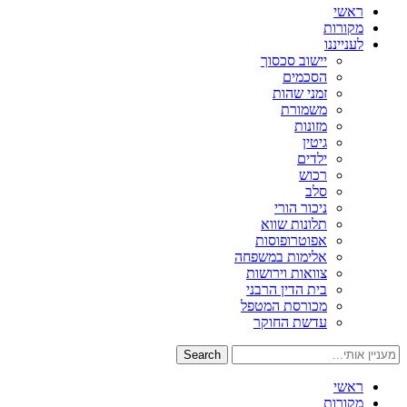
ראשי
מקורות
לענייננו
יישוב סכסוך
הסכמים
זמני שהות
משמורת
מזונות
גיטין
ילדים
רכוש
סלב
ניכור הורי
תלונות שווא
אפוטרופוסות
אלימות במשפחה
צוואות וירושות
בית הדין הרבני
מכורסת המטפל
עדשת החוקר
Search
ראשי
מקורות