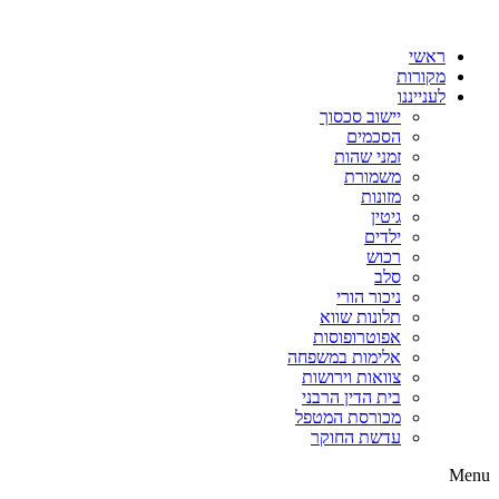
דלג
לתוכן
ראשי
מקורות
לענייננו
יישוב סכסוך
הסכמים
זמני שהות
משמורת
מזונות
גיטין
ילדים
רכוש
סלב
ניכור הורי
תלונות שווא
אפוטרופוסות
אלימות במשפחה
צוואות וירושות
בית הדין הרבני
מכורסת המטפל
עדשת החוקר
Menu