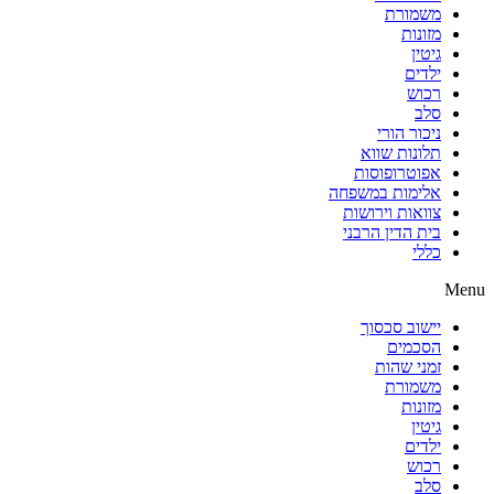
משמורת
מזונות
גיטין
ילדים
רכוש
סלב
ניכור הורי
תלונות שווא
אפוטרופוסות
אלימות במשפחה
צוואות וירושות
בית הדין הרבני
כללי
Menu
יישוב סכסוך
הסכמים
זמני שהות
משמורת
מזונות
גיטין
ילדים
רכוש
סלב