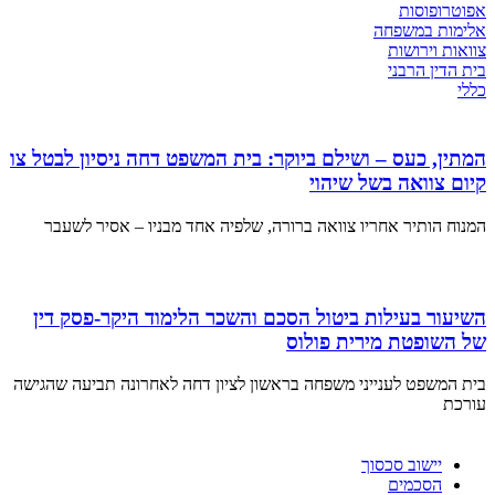
אפוטרופוסות
אלימות במשפחה
צוואות וירושות
בית הדין הרבני
כללי
המתין, כעס – ושילם ביוקר: בית המשפט דחה ניסיון לבטל צו
קיום צוואה בשל שיהוי
המנוח הותיר אחריו צוואה ברורה, שלפיה אחד מבניו – אסיר לשעבר
השיעור בעילות ביטול הסכם והשכר הלימוד היקר-פסק דין
של השופטת מירית פולוס
בית המשפט לענייני משפחה בראשון לציון דחה לאחרונה תביעה שהגישה
עורכת
יישוב סכסוך
הסכמים