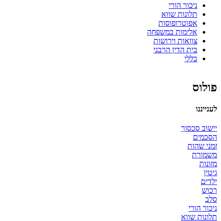
ניכור הורי
תלונות שווא
אפוטרופוסות
אלימות במשפחה
צוואות וירושות
בית הדין הרבני
כללי
פולוס
לענייננו
יישוב סכסוך
הסכמים
זמני שהות
משמורת
מזונות
גיטין
ילדים
רכוש
סלב
ניכור הורי
תלונות שווא