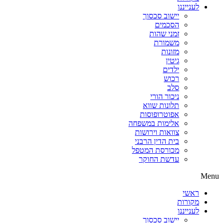
לענייננו
יישוב סכסוך
הסכמים
זמני שהות
משמורת
מזונות
גיטין
ילדים
רכוש
סלב
ניכור הורי
תלונות שווא
אפוטרופוסות
אלימות במשפחה
צוואות וירושות
בית הדין הרבני
מכורסת המטפל
עדשת החוקר
Menu
ראשי
מקורות
לענייננו
יישוב סכסוך