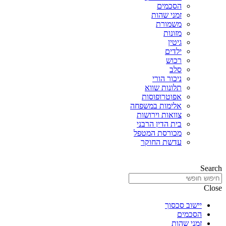
הסכמים
זמני שהות
משמורת
מזונות
גיטין
ילדים
רכוש
סלב
ניכור הורי
תלונות שווא
אפוטרופוסות
אלימות במשפחה
צוואות וירושות
בית הדין הרבני
מכורסת המטפל
עדשת החוקר
Search
Close
יישוב סכסוך
הסכמים
זמני שהות