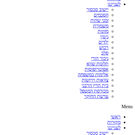
לענייננו
יישוב סכסוך
הסכמים
זמני שהות
משמורת
מזונות
גיטין
ילדים
רכוש
סלב
ניכור הורי
תלונות שווא
אפוטרופוסות
אלימות במשפחה
צוואות וירושות
בית הדין הרבני
מכורסת המטפל
עדשת החוקר
Menu
ראשי
מקורות
לענייננו
יישוב סכסוך