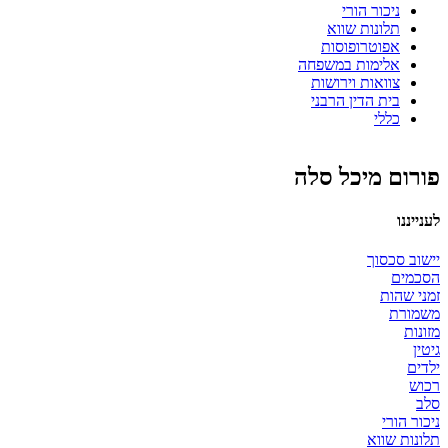
ניכור הורי
תלונות שווא
אפוטרופוסות
אלימות במשפחה
צוואות וירושות
בית הדין הרבני
כללי
פורום מיכל סלה
לענייננו
יישוב סכסוך
הסכמים
זמני שהות
משמורת
מזונות
גיטין
ילדים
רכוש
סלב
ניכור הורי
תלונות שווא