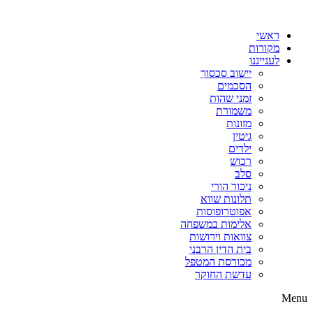
דלג
לתוכן
ראשי
מקורות
לענייננו
יישוב סכסוך
הסכמים
זמני שהות
משמורת
מזונות
גיטין
ילדים
רכוש
סלב
ניכור הורי
תלונות שווא
אפוטרופוסות
אלימות במשפחה
צוואות וירושות
בית הדין הרבני
מכורסת המטפל
עדשת החוקר
Menu