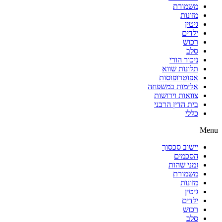
משמורת
מזונות
גיטין
ילדים
רכוש
סלב
ניכור הורי
תלונות שווא
אפוטרופוסות
אלימות במשפחה
צוואות וירושות
בית הדין הרבני
כללי
Menu
יישוב סכסוך
הסכמים
זמני שהות
משמורת
מזונות
גיטין
ילדים
רכוש
סלב