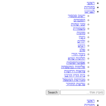
ראשי
מקורות
לענייננו
יישוב סכסוך
הסכמים
זמני שהות
משמורת
מזונות
גיטין
ילדים
רכוש
סלב
ניכור הורי
תלונות שווא
אפוטרופוסות
אלימות במשפחה
צוואות וירושות
בית הדין הרבני
מכורסת המטפל
עדשת החוקר
Search
ראשי
מקורות