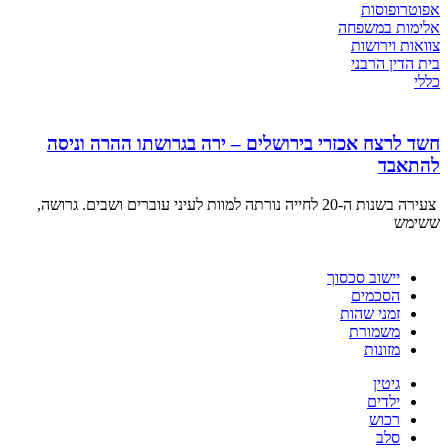
אפוטרופוסות
אלימות במשפחה
צוואות וירושות
בית הדין הרבני
כללי
חשד לרצח אכזרי בירושלים – ירה בגרושתו ההרה וניסה
להתאבד
צעירה בשנות ה-20 לחייה נורתה למוות לעיני עוברים ושבים. גרושה,
ששימש
יישוב סכסוך
הסכמים
זמני שהות
משמורת
מזונות
גיטין
ילדים
רכוש
סלב