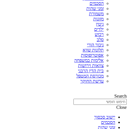
הסכמים
זמני שהות
משמורת
מזונות
גיטין
ילדים
רכוש
סלב
ניכור הורי
תלונות שווא
אפוטרופוסות
אלימות במשפחה
צוואות וירושות
בית הדין הרבני
מכורסת המטפל
עדשת החוקר
Search
Close
יישוב סכסוך
הסכמים
זמני שהות