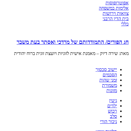
אפוטרופוסות
אלימות במשפחה
צוואות וירושות
בית הדין הרבני
כללי
חג הפורים/ התמודדותם של מרדכי ואסתר בעת משבר
מאת: שירה דיוק – מאמנת אישית לזוגיות ויועצת זוגית ברוח יהודית
יישוב סכסוך
הסכמים
זמני שהות
משמורת
מזונות
גיטין
ילדים
רכוש
סלב
ניכור הורי