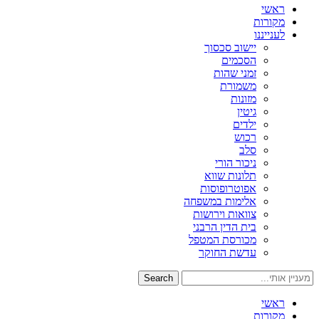
ראשי
מקורות
לענייננו
יישוב סכסוך
הסכמים
זמני שהות
משמורת
מזונות
גיטין
ילדים
רכוש
סלב
ניכור הורי
תלונות שווא
אפוטרופוסות
אלימות במשפחה
צוואות וירושות
בית הדין הרבני
מכורסת המטפל
עדשת החוקר
Search
ראשי
מקורות