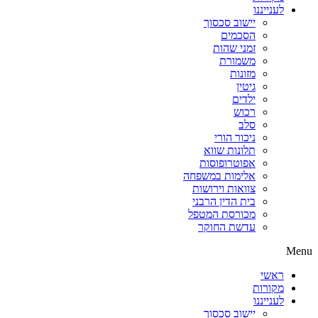
לענייננו
יישוב סכסוך
הסכמים
זמני שהות
משמורת
מזונות
גיטין
ילדים
רכוש
סלב
ניכור הורי
תלונות שווא
אפוטרופוסות
אלימות במשפחה
צוואות וירושות
בית הדין הרבני
מכורסת המטפל
עדשת החוקר
Menu
ראשי
מקורות
לענייננו
יישוב סכסוך