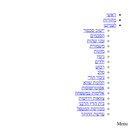
דלג
לתוכן
ראשי
מקורות
לענייננו
יישוב סכסוך
הסכמים
זמני שהות
משמורת
מזונות
גיטין
ילדים
רכוש
סלב
ניכור הורי
תלונות שווא
אפוטרופוסות
אלימות במשפחה
צוואות וירושות
בית הדין הרבני
מכורסת המטפל
עדשת החוקר
Menu