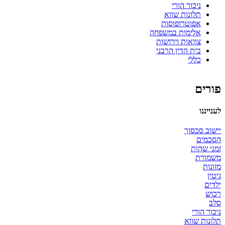
ניכור הורי
תלונות שווא
אפוטרופוסות
אלימות במשפחה
צוואות וירושות
בית הדין הרבני
כללי
פורים
לענייננו
יישוב סכסוך
הסכמים
זמני שהות
משמורת
מזונות
גיטין
ילדים
רכוש
סלב
ניכור הורי
תלונות שווא