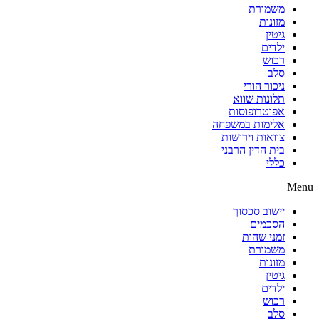
משמורת
מזונות
גיטין
ילדים
רכוש
סלב
ניכור הורי
תלונות שווא
אפוטרופוסות
אלימות במשפחה
צוואות וירושות
בית הדין הרבני
כללי
Menu
יישוב סכסוך
הסכמים
זמני שהות
משמורת
מזונות
גיטין
ילדים
רכוש
סלב