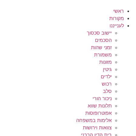
לג
תוכן
ראשי
מקורות
לענייננו
יישוב סכסוך
הסכמים
זמני שהות
משמורת
מזונות
גיטין
ילדים
רכוש
סלב
ניכור הורי
תלונות שווא
אפוטרופוסות
אלימות במשפחה
צוואות וירושות
בית הדין הרבני