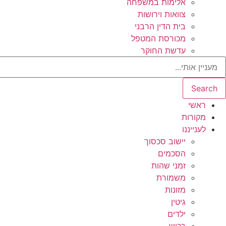
אלימות במשפחה
צוואות וירושות
בית הדין הרבני
מכורסת המטפל
עדשת החוקר
Search
ראשי
מקורות
לענייננו
יישוב סכסוך
הסכמים
זמני שהות
משמורת
מזונות
גיטין
ילדים