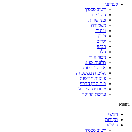
לענייננו
יישוב סכסוך
הסכמים
זמני שהות
משמורת
מזונות
גיטין
ילדים
רכוש
סלב
ניכור הורי
תלונות שווא
אפוטרופוסות
אלימות במשפחה
צוואות וירושות
בית הדין הרבני
מכורסת המטפל
עדשת החוקר
Menu
ראשי
מקורות
לענייננו
יישוב סכסוך