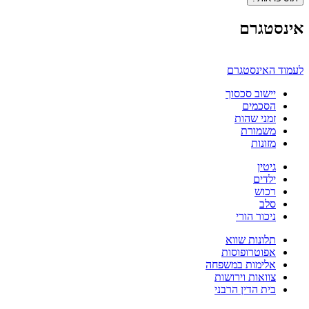
אינסטגרם
לעמוד האינסטגרם
יישוב סכסוך
הסכמים
זמני שהות
משמורת
מזונות
גיטין
ילדים
רכוש
סלב
ניכור הורי
תלונות שווא
אפוטרופוסות
אלימות במשפחה
צוואות וירושות
בית הדין הרבני