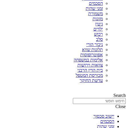
הסכמים
זמני שהות
משמורת
מזונות
גיטין
ילדים
רכוש
סלב
ניכור הורי
תלונות שווא
אפוטרופוסות
אלימות במשפחה
צוואות וירושות
בית הדין הרבני
מכורסת המטפל
עדשת החוקר
Search
Close
יישוב סכסוך
הסכמים
זמני שהות