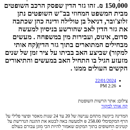
150,000 ₪. זהו גזר הדין שפסק הרכב השופטים
מבית המשפט המחוזי בב"ש השופטים נתן
זלוצ'ובר, דניאל בן טולילה ודינה כהן שכתבה
את גזר הדין לאב שהורשע בניסיון למעשה
סדום, אינוס, ועבירות מין במשפחה . מעשים
מבחילים המתוארים בתוך גזר הדין(קח אותי
למקור) שביצע האב בביתו על ציר זמן של שנים
מזעזע הגיל בו התחיל האב במעשים והתיאורים
הקשים העולים ממנו .
22/01/2024
2:26 PM
צילום: אתר הרשות השופטת
קח אותי למקור
המדינה ביקשה מתחם ענישה של 20 עד 24 שנות מאסר ופיצוי פלילי על
הרף המקסימלי 258.00 ₪ ולמעשה באה לבטא את ההגנה הנדרשת על
קטינים החשופים בתוך המקום שאמור להיות הכי מוגן עבורם בעולם