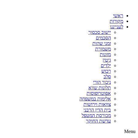
דלג
לתוכן
ראשי
מקורות
לענייננו
יישוב סכסוך
הסכמים
זמני שהות
משמורת
מזונות
גיטין
ילדים
רכוש
סלב
ניכור הורי
תלונות שווא
אפוטרופוסות
אלימות במשפחה
צוואות וירושות
בית הדין הרבני
מכורסת המטפל
עדשת החוקר
Menu