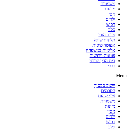
משמורת
מזונות
גיטין
ילדים
רכוש
סלב
ניכור הורי
תלונות שווא
אפוטרופוסות
אלימות במשפחה
צוואות וירושות
בית הדין הרבני
כללי
Menu
יישוב סכסוך
הסכמים
זמני שהות
משמורת
מזונות
גיטין
ילדים
רכוש
סלב