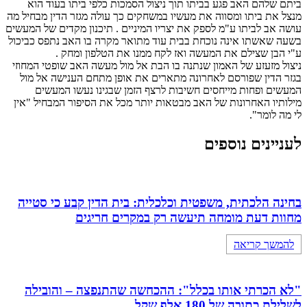
ביתם שלהם האב פגע בביתו תוך ניצול הסמכות כלפי ביתו בעוד הוא
מנצל את ביתו ומסווה את מעשיו במשחקים כך עולה מגזר הדין מבחיל מה
עושה אב לביתו ע"מ לספק את יצריו המיניים . תיכנון מקדים של המעשים
בשעה שאשתו אינה נוכחת בבית עוד מתואר מקרה בו האב נתפס כביכול
ע"י הבן שצילם את המעשה ואז לקח ממנו את הטלפון ומחק .
ניצול מזעזע של האמון שנתנה בו הבת אל מול מעשה האב שופטי המחוזי
בגזר הדין שפורסם לאחרונה מתארים את אופן מתחם הענישה אל מול
המעשים ופחות מייחסים חשיבות לרצף הזמן שבגינו נעשו המעשים
מילותיו האחרונות של האב מבטאות יותר מכל את הסיפור המבחיל "אין
לי מה לומר".
לעניינים נוספים
בחינה הלכתית, משפטית וכלכלית: בית הדין קבע כי סטייה
מחוות דעת מומחה תיעשה רק במקרים חריגים
להמשך קריאה
"לא הכרתי אותו בכלל": ההכחשה שהתנפצה – והובילה
לשלילת כתובה של 180 אלף שקל