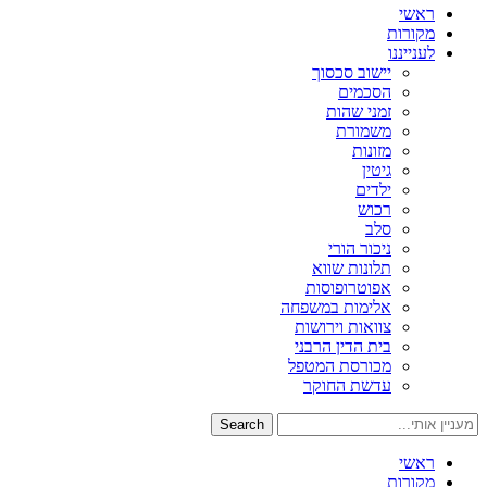
ראשי
מקורות
לענייננו
יישוב סכסוך
הסכמים
זמני שהות
משמורת
מזונות
גיטין
ילדים
רכוש
סלב
ניכור הורי
תלונות שווא
אפוטרופוסות
אלימות במשפחה
צוואות וירושות
בית הדין הרבני
מכורסת המטפל
עדשת החוקר
Search
ראשי
מקורות