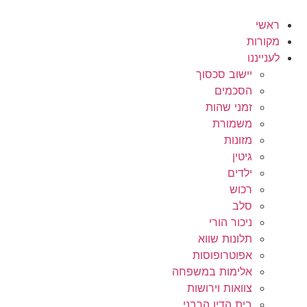
לג
תוכן
ראשי
מקורות
לענייננו
יישוב סכסוך
הסכמים
זמני שהות
משמורת
מזונות
גיטין
ילדים
רכוש
סלב
ניכור הורי
תלונות שווא
אפוטרופוסות
אלימות במשפחה
צוואות וירושות
בית הדין הרבני