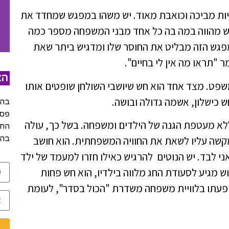
יות מביכה וכואבת מאוד. יש משהו במפגש שמחדד את
גש מהווה במה בה כל אחד מבני המשפחה מספר כמה
מפגש הזה מבליט את החוסר שלו ומדגיש ביתר שאת
 "תראו מה אין לי בחיים".
הצ
שפט. מצד אחד הוא חש שיושבי השולחן שופטים אותו
ש כישלון, אשמה גדולה ובושה.
בהש
פסק
ללא מעטפת הגנה של הילדים ומשפחה. בשל כך, עולה
החל
בהר
מקשה עליו לשאת את החוויה המשפחתית. הוא חושב
 לבד. יש הנוטים להרגיש כאילו חזרו למעמד של ילד
 מגיע לסעודת החג מלווה בילדיו, הוא חש פחות
פעתו בלוויית משפחה משדרת "הכול בסדר", לעומת