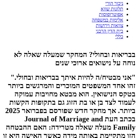
ניכור הורי
תלונות שווא
אפוטרופוסות
אלימות במשפחה
צוואות וירושות
בית הדין הרבני
כללי
בבריאות ובחולי? המחקר שמעלה שאלה לא
נוחה על נישואים ארוכי שנים
"אני מבטיח/ה להיות איתך בבריאות ובחולי."
זהו אחד המשפטים המוכרים והמרגשים ביותר
בטקס הנישואין. הוא מבטא מחויבות עמוקה
לעמוד לצד בן או בת הזוג גם בתקופות הקשות
ביותר. אך מחקר חדש שפורסם בפברואר 2025
בכתב העת Journal of Marriage and
Family מעלה שאלה מטרידה: האם ההבטחה
הזו מתקיימת באותה מידה כאשר האישה היא זו