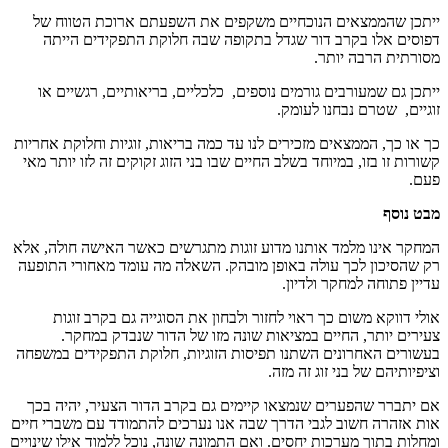
ייתכן שהממצאים הנוכחיים משקפים את השפעתם ארוכת הטווח של
דפוסים אלו בקרב דור שגדל בתקופה שבה חלוקת התפקידים הייתה
מסורתית הרבה יותר.
ייתכן גם שמעורבים גורמים נוספים, כלכליים, בריאותיים, רגשיים או
זוגיים, שטרם נבחנו לעומק.
כך או כך, הממצאים מזכירים לנו עד כמה בריאות, זוגיות וחלוקת אחריות
קשורות זו בזו, במיוחד בשלב החיים שבו בני הזוג זקוקים זה לזו יותר מאי
פעם.
מבט נוסף
המחקר אינו מלמד אותנו מדוע זוגות מתגרשים כאשר האישה חולה, אלא
רק שהסיכון לכך עולה באופן מובהק. השאלה מה עומד מאחורי התופעה
עדיין פתוחה למחקר ולדיון.
אולי דווקא משום כך ראוי לחזור ולבחון את הסוגייה גם בקרב זוגות
צעירים יותר, החיים במציאות שונה מזו של הדור שנבדק במחקר.
בעשורים האחרונים השתנו תפיסות הזוגיות, חלוקת התפקידים במשפחה
וציפיותיהם של בני זוג זה מזה.
אם יתברר שהפערים שנמצאו קיימים גם בקרב הדור הצעיר, יהיה בכך
אות אזהרה חשוב לגבי הדרך שבה אנו נערכים להתמודד עם משברי חיים
ומחלות בתוך מערכות יחסים. ואם התמונה שונה, נוכל ללמוד אילו שינויים