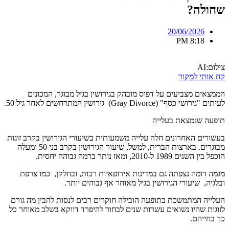
שחולה?
20/06/2026
8:18 PM
צילום:AI
קח אותי למקור
הממצאים מצביעים על דפוס מובהק בגירושין בגיל מבוגר, המכונים
לעיתים "גירושי כסף" (Gray Divorce) גירושין המתרחשים לאחר גיל 50.
תופעה שנמצאת בעלייה
בעשורים האחרונים חלה עלייה משמעותית בשיעורי הגירושין בקרב זוגות
מבוגרים. בארצות הברית, למשל, שיעור הגירושין בקרב בני 50 ומעלה
הוכפל בין השנים 1989 ל-2010, ומאז נותר ברמה גבוהה יחסית.
מגמה דומה נצפתה גם במדינות אירופאיות רבות, ובחלקן, כמו צרפת
ובלגיה, שיעורי הגירושין בגיל מאוחר אף גבוהים יותר.
העלייה המתמשכת בתופעה הובילה חוקרים רבים לנסות להבין מה גורם
לזוגות שהיו נשואים עשרות שנים לבחור להיפרד דווקא בשלב מאוחר כל
כך בחייהם.