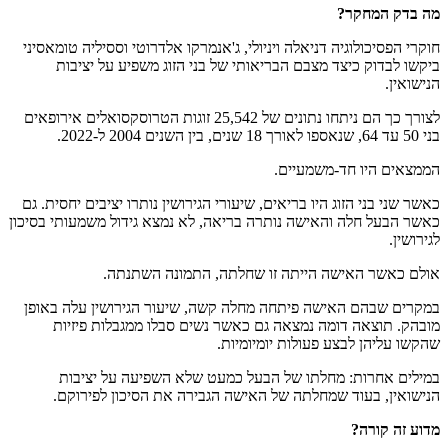
מה בדק המחקר
?
חוקרי הפסיכולוגיה דניאלה ויניולי, ג'אנמרקו אלדרוטי וססיליה טומאסיני
ביקשו לבדוק כיצד מצבם הבריאותי של בני הזוג משפיע על יציבות
הנישואין.
לצורך כך הם ניתחו נתונים של 25,542 זוגות הטרוסקסואלים אירופאים
בני 50 עד 64, שנאספו לאורך 18 שנים, בין השנים 2004 ל-2022.
הממצאים היו חד-משמעיים.
כאשר שני בני הזוג היו בריאים, שיעורי הגירושין נותרו יציבים יחסית. גם
כאשר הבעל חלה והאישה נותרה בריאה, לא נמצא גידול משמעותי בסיכון
לגירושין.
אולם כאשר האישה הייתה זו שחלתה, התמונה השתנתה.
במקרים שבהם האישה פיתחה מחלה קשה, שיעור הגירושין עלה באופן
מובהק. תוצאה דומה נמצאה גם כאשר נשים סבלו ממגבלות פיזיות
שהקשו עליהן לבצע פעולות יומיומיות.
במילים אחרות: מחלתו של הבעל כמעט שלא השפיעה על יציבות
הנישואין, בעוד שמחלתה של האישה הגבירה את הסיכון לפירוקם.
מדוע זה קורה
?