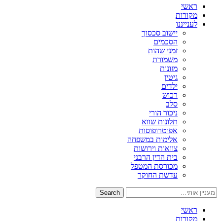
ראשי
מקורות
לענייננו
יישוב סכסוך
הסכמים
זמני שהות
משמורת
מזונות
גיטין
ילדים
רכוש
סלב
ניכור הורי
תלונות שווא
אפוטרופוסות
אלימות במשפחה
צוואות וירושות
בית הדין הרבני
מכורסת המטפל
עדשת החוקר
Search
ראשי
מקורות