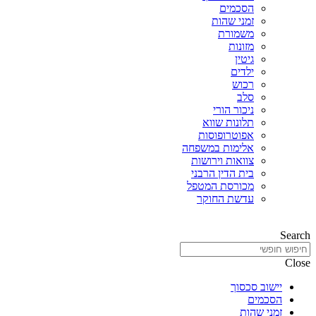
הסכמים
זמני שהות
משמורת
מזונות
גיטין
ילדים
רכוש
סלב
ניכור הורי
תלונות שווא
אפוטרופוסות
אלימות במשפחה
צוואות וירושות
בית הדין הרבני
מכורסת המטפל
עדשת החוקר
Search
Close
יישוב סכסוך
הסכמים
זמני שהות