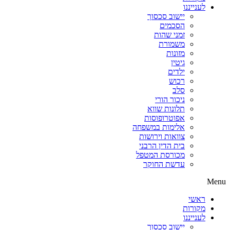
לענייננו
יישוב סכסוך
הסכמים
זמני שהות
משמורת
מזונות
גיטין
ילדים
רכוש
סלב
ניכור הורי
תלונות שווא
אפוטרופוסות
אלימות במשפחה
צוואות וירושות
בית הדין הרבני
מכורסת המטפל
עדשת החוקר
Menu
ראשי
מקורות
לענייננו
יישוב סכסוך