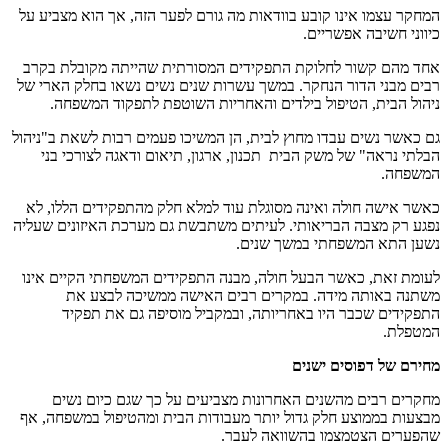
המחקר עצמו אינו קובע בוודאות מה גורם לפער הזה, אך הוא מצביע על
כיווני חשיבה אפשריים.
אחד מהם קשור לחלוקת התפקידים המסורתית שהייתה מקובלת בקרב
רבים מבני הדור הנחקר. במשך עשרות שנים נשים נשאו בחלק הארי של
ניהול הבית, הטיפול בילדים והאחריות השוטפת לתפקוד המשפחה.
גם כאשר נשים עבדו מחוץ לבית, הן המשיכו פעמים רבות לשאת ב"ניהול
הבלתי נראה" של משק הבית תכנון, ארגון, תיאום ודאגה לצורכי בני
המשפחה.
כאשר אישה חולה ואינה מסוגלת עוד למלא חלק מהתפקידים הללו, לא
נפגע רק מצבה הבריאותי. לעיתים משתבשת גם מערכת האיזונים שעליה
נשען התא המשפחתי במשך שנים.
לעומת זאת, כאשר הבעל חולה, מבנה התפקידים המשפחתי הקיים אינו
משתנה באותה מידה. במקרים רבים האישה ממשיכה לבצע את
התפקידים שכבר היו באחריותה, ובמקביל מוסיפה גם את תפקיד
המטפלת.
מחירם של דפוסים ישנים
מחקרים רבים מהשנים האחרונות מצביעים על כך שגם כיום נשים
מבצעות בממוצע חלק גדול יותר מעבודות הבית ומהטיפול במשפחה, אף
שהפערים הצטמצמו בהשוואה לעבר.