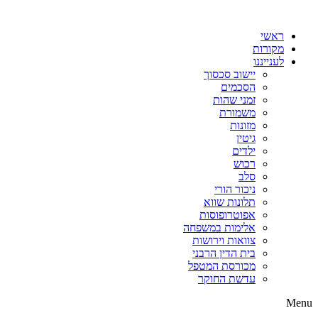
דלג
לתוכן
ראשי
מקורות
לענייננו
יישוב סכסוך
הסכמים
זמני שהות
משמורת
מזונות
גיטין
ילדים
רכוש
סלב
ניכור הורי
תלונות שווא
אפוטרופוסות
אלימות במשפחה
צוואות וירושות
בית הדין הרבני
מכורסת המטפל
עדשת החוקר
Menu