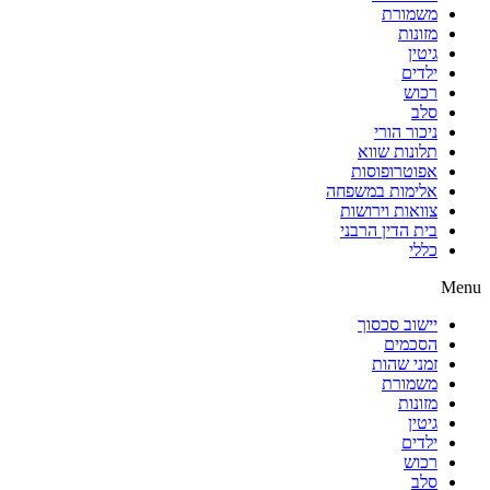
משמורת
מזונות
גיטין
ילדים
רכוש
סלב
ניכור הורי
תלונות שווא
אפוטרופוסות
אלימות במשפחה
צוואות וירושות
בית הדין הרבני
כללי
Menu
יישוב סכסוך
הסכמים
זמני שהות
משמורת
מזונות
גיטין
ילדים
רכוש
סלב