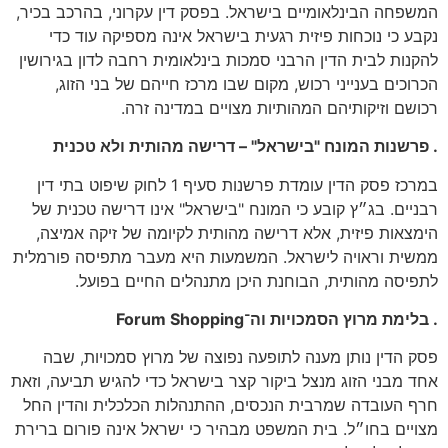
המשפחה הבינלאומיים בישראל. בפסק דין עקרוני, בהרכב בכיר,
נקבע כי נוכחות פיזית רגעית בישראל אינה מספיקה עוד כדי
להקנות לבית הדין הרבני סמכות בינלאומית רחבה לדון בגירושין
הכרוכים בענייני רכוש, מקום שבו מרכז חייהם של בני הזוג,
רכושם וזיקותיהם המהותיות מצויים במדינה זרה.
. פרשנות המונח "בישראל" – דרישה מהותית ולא טכנית
במרכז פסק הדין עומדת פרשנות סעיף 1 לחוק שיפוט בתי דין
רבניים. בג״ץ קובע כי המונח "בישראל" אינו דרישה טכנית של
הימצאות פיזית, אלא דרישה מהותית לקיומה של זיקה אמיצה,
ממשית וראויה לישראל. המשמעות היא מעבר מתפיסה פורמלית
לתפיסה מהותית, הבוחנת היכן מתנהלים החיים בפועל.
. בלימת מרוץ הסמכויות וה־Forum Shopping
פסק הדין נותן מענה לתופעה נפוצה של מרוץ סמכויות, שבה
אחד מבני הזוג מנצל ביקור קצר בישראל כדי להגיש תביעה, וזאת
חרף העובדה שמרבית הנכסים, ההתנהלות הכלכלית והדין החל
מצויים בחו״ל. בית המשפט מבהיר כי ישראל אינה פורום ברירת