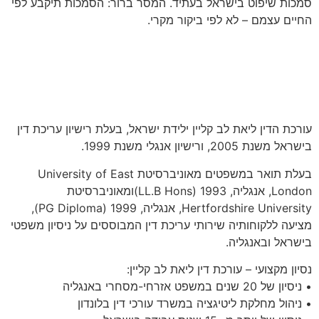
סמכות שיפוט בישראל בעתיד. המסר ברור: הסמכות תיקבע לפי
החיים עצמם – לא לפי ביקור מקרי.
עורכת הדין ליאת לב קליין ילידת ישראל, בעלת רישיון עריכת דין
בישראל משנת 2005, ורישיון אנגלי משנת 1999.
בעלת תואר במשפטים מאוניברסיטת University of East
London, אנגליה, 1993‏ (LL.B Hons)ומאוניברסיטת
Hertfordshire University, אנגליה, 1999‏ (PG Diploma),
מציעה ללקוחותיה שירותי עריכת דין המבוססים על ניסיון משפטי
בישראל ובאנגליה.
נסיון מקצועי – עורכת דין ליאת לב קליין:
• ניסיון של 20 שנים במשפט אזרחי-מסחרי באנגליה
• ניהול מחלקת ליטיגציה במשרד עורכי דין בלונדון