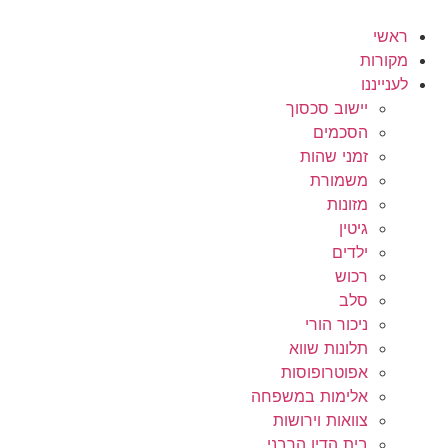
לג
תוכן
ראשי
מקורות
לענייננו
יישוב סכסוך
הסכמים
זמני שהות
משמורת
מזונות
גיטין
ילדים
רכוש
סלב
ניכור הורי
תלונות שווא
אפוטרופוסות
אלימות במשפחה
צוואות וירושות
בית הדין הרבני