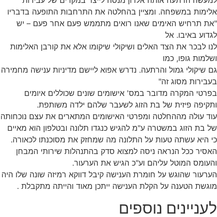
למעשה הרתעה אותה אלרון מנסה לייצר במקרים של עבירות
אלימות במשפחה. ומציין בהחלטה את התרחבות התופעה בדבריו
"את תרחיש האימים שאנו רואים מתממש פעם אחר פעם – יש
לגדוע באיבו. אל
לנו לבכר את הצד האלים ושיקולי שיקומו אלא את קורבן האלימות
ושלמות גופו, כמו
גם שיקולי גמול והרתעה. נדרש אפוא ליישם מדיניות ענישה מחמירה
בעבירות מסוג זה"
בפרטי המקרה מדובר במס' אישומים שונים שכוללים איומים
ותקיפה פיזית של בת הזוג לשעבר שלהם ילדה משותפת.
עוד עולה מההחלטה ומפרטי האישומים המתארים את עצם נוכחותה
של בת הזוג במשטרה ע"מ להגיש כנגדו תלונה ובטלפון הוא מאיים
כי היא עשתה טעות על התלונה מה שמחזק את מסוכנתו לכאורה.
האסיר ככל הנראה ניסה למצוא סדק בהתנהלות שירותי המבחן
והעומס המוטל עליהם וע"כ הגיש את הערעור.
הערעור שהוגש על חומרת הענישה קיבל דווקא רמיזה שונה שלו היה
מוגשת הטענה על הקלת הענישה ייתכן מאוד והייתה מתקבלת .
לעניינים נוספים