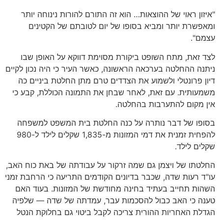
"איזון ראוי של ההוצאות… הוא זה התורם להורות נינוחה יותר
ומאפשרת יותר ומביא בסופו של יום לטובתם של הקטינים
עצמם".
לצד זאת, מתח השופט ביקורת מסוימת דווקא על האופן שבו
ניתנה ההחלטה בערכאה הראשונה, כאשר העיר כי היה נכון לקיים
דיון פרונטלי ולשמוע את הצדדים טרם מתן החלטת ביניים כה
משמעותית. עם זאת, לאחר שבחן את התמונה הכוללת, קבע כי
אין מקום להתערבות בהחלטה.
בסופו של דבר נותרה על כנה החלטת בית המשפט למשפחה
להפחית זמנית את דמי המזונות מ-1,835 שקלים לילד ל-980
שקלים לילד.
החלטתו של ויצמן גם שמה זרקור על עבודתה של באת כוח האב,
עו"ד רעות שדה, שכבר בדיונים הקודמים התריעה כי הרחבת זמני
השהות תחייב בעתיד בחינה מחודשת של המזונות. בעוד האם
טענה כי האב כבול להסכמות עבר, עמדתה של שדה — שלפיה
הגדלת האחריות ההורית צריכה לקבל ביטוי גם בחלוקת הנטל