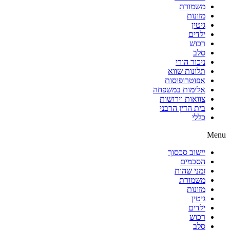
משמורת
מזונות
גיטין
ילדים
רכוש
סלב
ניכור הורי
תלונות שווא
אפוטרופוסות
אלימות במשפחה
צוואות וירושות
בית הדין הרבני
כללי
Menu
יישוב סכסוך
הסכמים
זמני שהות
משמורת
מזונות
גיטין
ילדים
רכוש
סלב