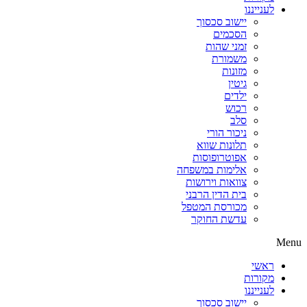
לענייננו
יישוב סכסוך
הסכמים
זמני שהות
משמורת
מזונות
גיטין
ילדים
רכוש
סלב
ניכור הורי
תלונות שווא
אפוטרופוסות
אלימות במשפחה
צוואות וירושות
בית הדין הרבני
מכורסת המטפל
עדשת החוקר
Menu
ראשי
מקורות
לענייננו
יישוב סכסוך