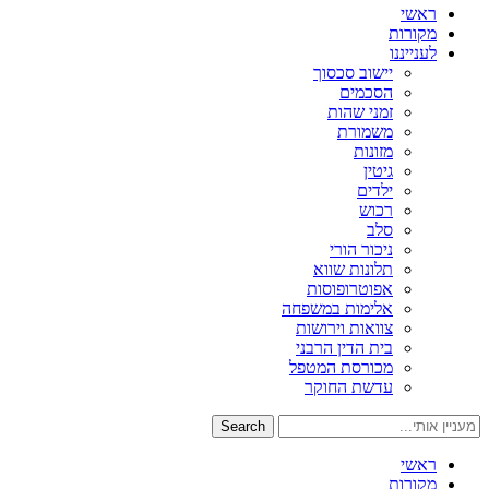
ראשי
מקורות
לענייננו
יישוב סכסוך
הסכמים
זמני שהות
משמורת
מזונות
גיטין
ילדים
רכוש
סלב
ניכור הורי
תלונות שווא
אפוטרופוסות
אלימות במשפחה
צוואות וירושות
בית הדין הרבני
מכורסת המטפל
עדשת החוקר
Search
ראשי
מקורות