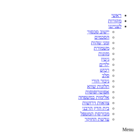
דלג
לתוכן
ראשי
מקורות
לענייננו
יישוב סכסוך
הסכמים
זמני שהות
משמורת
מזונות
גיטין
ילדים
רכוש
סלב
ניכור הורי
תלונות שווא
אפוטרופוסות
אלימות במשפחה
צוואות וירושות
בית הדין הרבני
מכורסת המטפל
עדשת החוקר
Menu