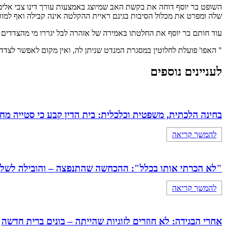
השופט בר יוסף דוחה את בקשת האב שמיוצג באמצעות עורך דינו צבי אלימל
שלה ומפרט את מכלול הסיבות בגינם ראיית ההקלטה אינה קבילה ואף למו
עוד חותם בר יוסף את החלטתו באמירה של אזהרה לבל יגררו מי מהצדדים 
" האפו' פועלת לחלוטין במסגרת המנדט שניתן לה, ואין מקום לאפשר לצדדי
לעניינים נוספים
בחינה הלכתית, משפטית וכלכלית: בית הדין קבע כי סטייה מ
להמשך קריאה
"לא הכרתי אותו בכלל": ההכחשה שהתנפצה – והובילה לשלילת כתובה 
להמשך קריאה
אחרי הבגידה: לא חוזרים לזוגיות שהייתה – בונים ברית חדשה