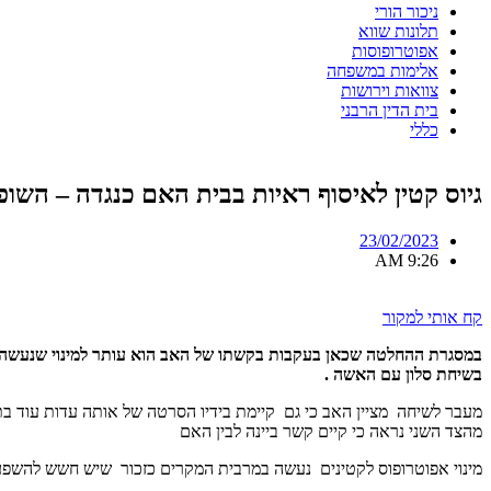
ניכור הורי
תלונות שווא
אפוטרופוסות
אלימות במשפחה
צוואות וירושות
בית הדין הרבני
כללי
גיוס קטין לאיסוף ראיות בבית האם כנגדה – השופ
23/02/2023
9:26 AM
קח אותי למקור
במסגרת ההחלטה שכאן בעקבות בקשתו של האב הוא עותר למינוי שנעשה ע"
בשיחת סלון עם האשה .
מעבר לשיחה מציין האב כי גם קיימת בידיו הסרטה של אותה עדות עוד בת
מהצד השני נראה כי קיים קשר ביינה לבין האם
מינוי אפוטרופוס לקטינים נעשה במרבית המקרים כזכור שיש חשש להשפעה