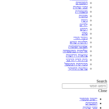
הסכמים
זמני שהות
משמורת
מזונות
גיטין
ילדים
רכוש
סלב
ניכור הורי
תלונות שווא
אפוטרופוסות
אלימות במשפחה
צוואות וירושות
בית הדין הרבני
מכורסת המטפל
עדשת החוקר
Search
Close
יישוב סכסוך
הסכמים
זמני שהות