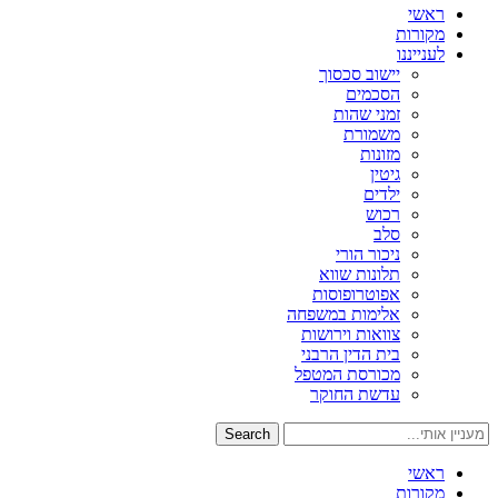
ראשי
מקורות
לענייננו
יישוב סכסוך
הסכמים
זמני שהות
משמורת
מזונות
גיטין
ילדים
רכוש
סלב
ניכור הורי
תלונות שווא
אפוטרופוסות
אלימות במשפחה
צוואות וירושות
בית הדין הרבני
מכורסת המטפל
עדשת החוקר
Search
ראשי
מקורות