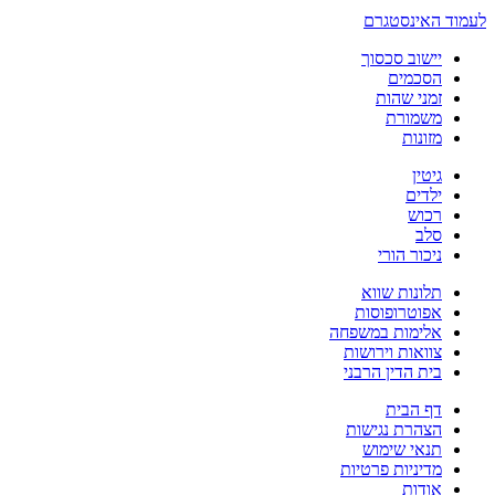
לעמוד האינסטגרם
יישוב סכסוך
הסכמים
זמני שהות
משמורת
מזונות
גיטין
ילדים
רכוש
סלב
ניכור הורי
תלונות שווא
אפוטרופוסות
אלימות במשפחה
צוואות וירושות
בית הדין הרבני
דף הבית
הצהרת נגישות
תנאי שימוש
מדיניות פרטיות
אודות