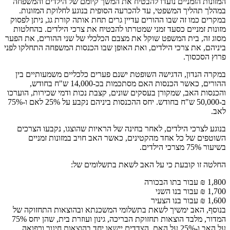
המזונות הזמניים נועדו להבטיח את המשך קיומם של הילדים והמשפחה
במהלך תהליך המשפטי, עד להכרעה הסופית בנוגע לחלוקת המזונות.
במקרים כמו זה שבו ההורים עדיין גרים תחת אותה קורת גג, ניתן לפסוק
מזונות זמניים כסעד זמני שמטרתו להבטיח את צרכי הילדים. בהחלטות
מסוג זה, בית המשפט שוקל את מצבם הכלכלי של שני ההורים, את הפער
ביניהם, את צרכי הילדים, ואת האופן שבו הכנסות המשפחה התחלקו לפני
פרוץ הסכסוך.
במקרה הנדון, הדגישה השופטת ישנם פערים כלכליים משמעותיים בין
ההורים, כאשר הכנסות האם מסתכמות בכ-14,000 ש"ח בחודש,
והכנסות האב, שמקורן בעסקים שונים, קצבת נכות ודמי שכירות, הוערכו
ב-50,000 ש"ח בחודש. יחס ההכנסות ביניהם נקבע על 25% לאם ו-75%
לאב.
בנוגע לצרכי הילדים, לאחר בחינה של הראיות שהוצגו, נקבעו הצרכים
השוטפים של כל אחד מהקטינים, כאשר האב חויב במזונות זמניים
בשיעור 75% מצרכי הילדים.
החלטה זו קובעת כי על האב לשאת בתשלומים של:
1,800 ₪ עבור בתו הבכורה
1,700 ₪ עבור בנו השני
1,600 ₪ עבור בנו הצעיר
בנוסף, האב ימשיך לשאת בתשלומי המשכנתא ובהוצאות התחזוקה של
המדור, מלבד הוצאות תחזוקת הבריכה, גינון ועוזרת בית, שהן יחס 75%
על האב ו-25% על האם. הצדדים יישאו יחד בהוצאות חינוך ורפואה