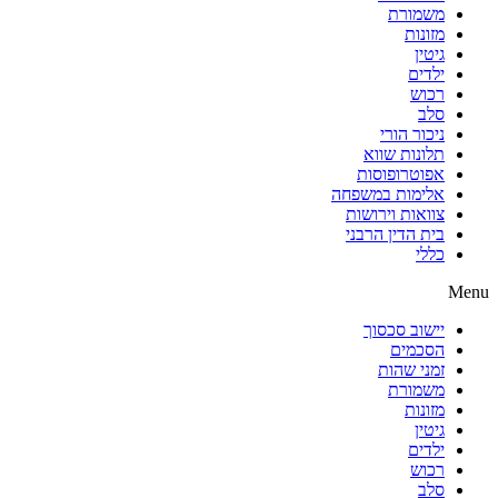
משמורת
מזונות
גיטין
ילדים
רכוש
סלב
ניכור הורי
תלונות שווא
אפוטרופוסות
אלימות במשפחה
צוואות וירושות
בית הדין הרבני
כללי
Menu
יישוב סכסוך
הסכמים
זמני שהות
משמורת
מזונות
גיטין
ילדים
רכוש
סלב