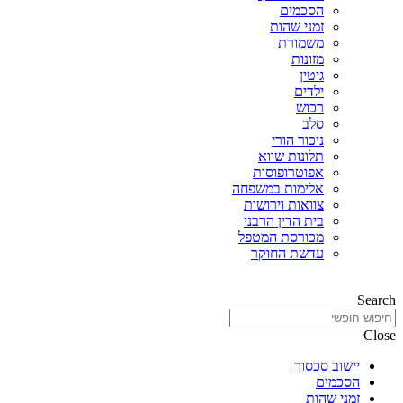
הסכמים
זמני שהות
משמורת
מזונות
גיטין
ילדים
רכוש
סלב
ניכור הורי
תלונות שווא
אפוטרופוסות
אלימות במשפחה
צוואות וירושות
בית הדין הרבני
מכורסת המטפל
עדשת החוקר
Search
Close
יישוב סכסוך
הסכמים
זמני שהות