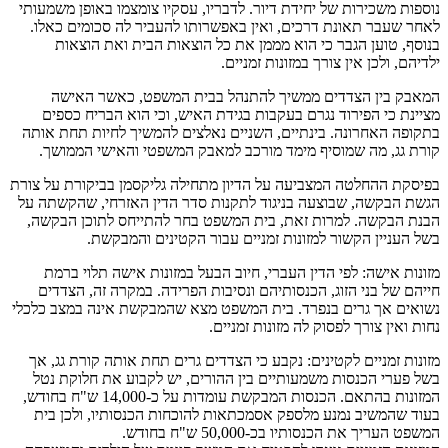
נוספות משכירות של יחידת דיור. לדבריו, עסקיו צומצמו באופן משמעותי
לאחר שעבר תאונת דרכים, ואין באפשרותו להעביר לה סכומים כאלו.
בנוסף, טוען הגבר כי הוא מממן את כל הוצאות הבית ואת הוצאות
ילדיהם, ולכן אין צורך במזונות זמניים.
המאבק בין הצדדים ממשיך להתנהל בבית המשפט, כאשר האישה
מציינת כי הפירוד נגרם בעקבות בגידת האיש, וכי הוא הבריח כספים
בתקופה האחרונה. בינתיים, השניים נאלצים להמשיך לחיות תחת אותה
קורת גג, מה שמוסיף מימד מורכב למאבק המשפטי והאישי הממושך.
בפיסקת ההחלטה המצביעה על הדיון מתחילה גליקסמן בביקורת על צורת
הגשת הבקשה, שבוצעה בניגוד לתקנות סדר הדין האזרחי, שהקשתה על
הבנת הבקשה. למרות זאת, בית המשפט בחר להתייחס לתוכן הבקשה,
בשל העניין הקשור למזונות זמניים עבור הקטינים והמבקשת.
מזונות אישה: לפי הדין העברי, חיוב הבעל במזונות אישה תלוי ברמת
חייהם של בני הזוג, הכנסותיהם ונסיבות הפרידה. במקרה זה, הצדדים
נשואים אך גרים בנפרד. בית המשפט מצא שהמבקשת אינה במצב כלכלי
נחות ואין צורך לפסוק לה מזונות זמניים.
מזונות זמניים לקטינים: נקבע כי הצדדים גרים תחת אותה קורת גג, אך
בשל פערי הכנסות משמעותיים בין ההורים, יש לקבוע את חלוקת נטל
המזונות בהתאם. הכנסות המבקשת עומדות על כ-14,000 ש"ח בחודש,
בעוד שהמשיב נמנע מלספק אסמכתאות להוכחות הכנסותיו, ולכן בית
המשפט העריך את הכנסותיו בכ-50,000 ש"ח בחודש.