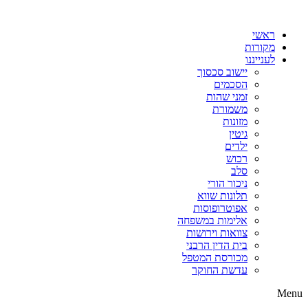
דלג
לתוכן
ראשי
מקורות
לענייננו
יישוב סכסוך
הסכמים
זמני שהות
משמורת
מזונות
גיטין
ילדים
רכוש
סלב
ניכור הורי
תלונות שווא
אפוטרופוסות
אלימות במשפחה
צוואות וירושות
בית הדין הרבני
מכורסת המטפל
עדשת החוקר
Menu