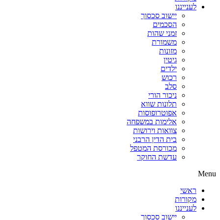
לענייננו
יישוב סכסוך
הסכמים
זמני שהות
משמורת
מזונות
גיטין
ילדים
רכוש
סלב
ניכור הורי
תלונות שווא
אפוטרופוסות
אלימות במשפחה
צוואות וירושות
בית הדין הרבני
מכורסת המטפל
עדשת החוקר
Menu
ראשי
מקורות
לענייננו
יישוב סכסוך