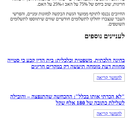
חריגות, שוב ביחס של 75% על האב ו-25% על האם.
החיובים נכנסו לתוקף ממועד הגשת הבקשה למזונות זמניים, והפרשי
העבר שנצברו יחולקו לתשלומים חודשיים שווים שיתווספו לתשלומים
השוטפים.
לעניינים נוספים
בחינה הלכתית, משפטית וכלכלית: בית הדין קבע כי סטייה
מחוות דעת מומחה תיעשה רק במקרים חריגים
להמשך קריאה
"לא הכרתי אותו בכלל": ההכחשה שהתנפצה – והובילה
לשלילת כתובה של 180 אלף שקל
להמשך קריאה