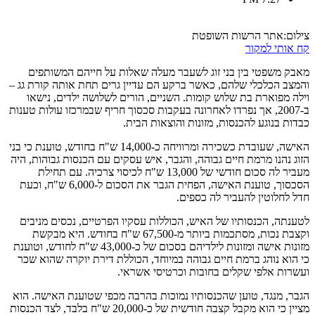
צילום:אתר הרשות השופטת
קח אותי למקור
מאבק משפטי בין בני זוג לשעבר מעלה שאלות על חייהם המשותפים
והמצב הכלכלי שלהם, כאשר ברקע הם עדיין גרים תחת אותה קורת גג –
וילה מפוארת בת שלוש קומות. השניים, הורים לשלושה ילדים, נישאו
ב-2007, אך נפרדו לאחרונה בעקבות סכסוך חריף שבמרכזו עולות טענות
כבדות בנוגע להכנסות, מזונות והוצאות הבית.
האישה, שעובדת כשכירה ומרוויחה כ-14,000 ש"ח בחודש, טוענת כי בני
הזוג נהנו מרמת חיים גבוהה, והגבר, איש עסקים עם הכנסות גבוהות, היה
מעביר לה סכום חודשי של 13,000 ש"ח לכיסוי צרכיה. עם תחילת
הסכסוך, טוענת האישה, הפחית הגבר את הסכום ל-6,000 ש"ח, וכעת
חדל לחלוטין להעביר לה כספים.
לטענתה, הכנסותיו של האיש, הכוללות עסקיו הפרטיים, נכסים מניבים
וקצבת נכות, מסתכמות ביותר מ-67,500 ש"ח בחודש. היא מבקשת
מזונות אישה ומזונות לילדיהם בסכום של כ-43,000 ש"ח לחודש, וטוענת
כי הוא נוהג ברמת חיים גבוהה במיוחד, הכוללת דירת יוקרה שהוא שכר
ועשרות אלפי שקלים בחובות וכרטיסי אשראי.
הגבר, מנגד, טוען שהכנסותיו נמוכות בהרבה מכפי שטוענת האישה. הוא
מציין כי הוא מקבל קצבה חודשית של כ-20,000 ש"ח בלבד, לצד הכנסות