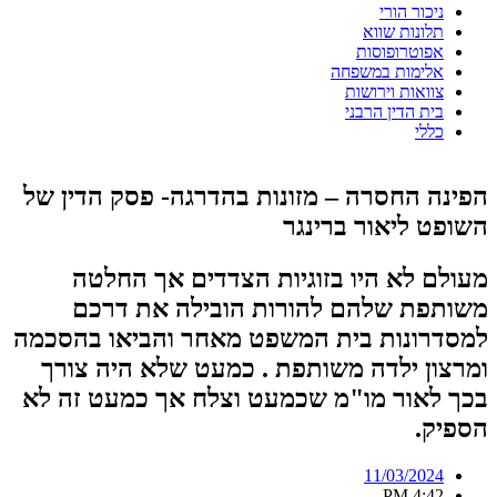
ניכור הורי
תלונות שווא
אפוטרופוסות
אלימות במשפחה
צוואות וירושות
בית הדין הרבני
כללי
הפינה החסרה – מזונות בהדרגה- פסק הדין של
השופט ליאור ברינגר
מעולם לא היו בזוגיות הצדדים אך החלטה
משותפת שלהם להורות הובילה את דרכם
למסדרונות בית המשפט מאחר והביאו בהסכמה
ומרצון ילדה משותפת . כמעט שלא היה צורך
בכך לאור מו"מ שכמעט וצלח אך כמעט זה לא
הספיק.
11/03/2024
4:42 PM