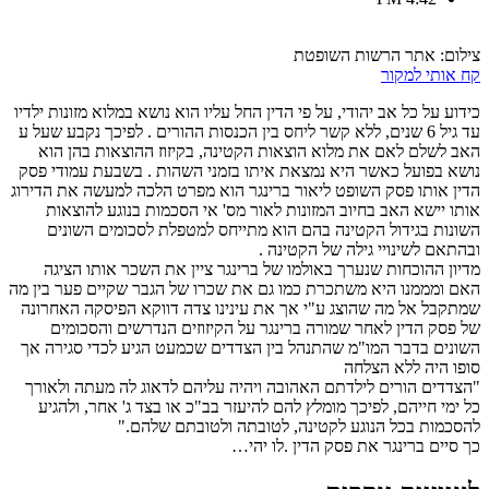
צילום: אתר הרשות השופטת
קח אותי למקור
כידוע על כל אב יהודי, על פי הדין החל עליו הוא נושא במלוא מזונות ילדיו
עד גיל 6 שנים, ללא קשר ליחס בין הכנסות ההורים . לפיכך נקבע שעל ע
האב לשלם לאם את מלוא הוצאות הקטינה, בקיזוז ההוצאות בהן הוא
נושא בפועל כאשר היא נמצאת איתו בזמני השהות . בשבעת עמודי פסק
הדין אותו פסק השופט ליאור ברינגר הוא מפרט הלכה למעשה את הדירוג
אותו יישא האב בחיוב המזונות לאור מס' אי הסכמות בנוגע להוצאות
השונות בגידול הקטינה בהם הוא מתייחס למטפלת לסכומים השונים
ובהתאם לשינויי גילה של הקטינה .
מדיון ההוכחות שנערך באולמו של ברינגר ציין את השכר אותו הציגה
האם ומממנו היא משתכרת כמו גם את שכרו של הגבר שקיים פער בין מה
שמתקבל אל מה שהוצג ע"י אך את עינינו צדה דווקא הפיסקה האחרונה
של פסק הדין לאחר שמורה ברינגר על הקיזוזים הנדרשים והסכומים
השונים בדבר המו"מ שהתנהל בין הצדדים שכמעט הגיע לכדי סגירה אך
סופו היה ללא הצלחה
"הצדדים הורים לילדתם האהובה ויהיה עליהם לדאוג לה מעתה ולאורך
כל ימי חייהם, לפיכך מומלץ להם להיעזר בב"כ או בצד ג' אחר, ולהגיע
להסכמות בכל הנוגע לקטינה, לטובתה ולטובתם שלהם."
כך סיים ברינגר את פסק הדין .לו יהי…