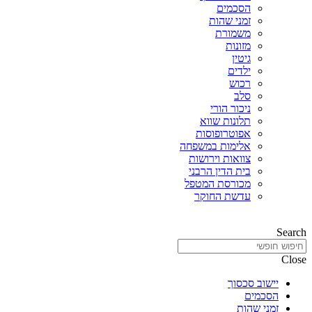
הסכמים
זמני שהות
משמורת
מזונות
גיטין
ילדים
רכוש
סלב
ניכור הורי
תלונות שווא
אפוטרופוסות
אלימות במשפחה
צוואות וירושות
בית הדין הרבני
מכורסת המטפל
עדשת החוקר
Search
Close
יישוב סכסוך
הסכמים
זמני שהות