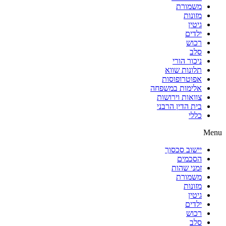
משמורת
מזונות
גיטין
ילדים
רכוש
סלב
ניכור הורי
תלונות שווא
אפוטרופוסות
אלימות במשפחה
צוואות וירושות
בית הדין הרבני
כללי
Menu
יישוב סכסוך
הסכמים
זמני שהות
משמורת
מזונות
גיטין
ילדים
רכוש
סלב