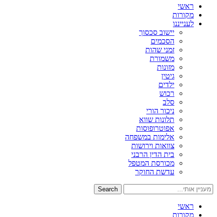
ראשי
מקורות
לענייננו
יישוב סכסוך
הסכמים
זמני שהות
משמורת
מזונות
גיטין
ילדים
רכוש
סלב
ניכור הורי
תלונות שווא
אפוטרופוסות
אלימות במשפחה
צוואות וירושות
בית הדין הרבני
מכורסת המטפל
עדשת החוקר
Search
ראשי
מקורות