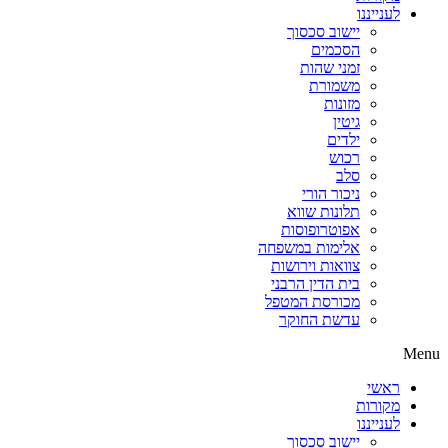
לענייננו
יישוב סכסוך
הסכמים
זמני שהות
משמורת
מזונות
גיטין
ילדים
רכוש
סלב
ניכור הורי
תלונות שווא
אפוטרופוסות
אלימות במשפחה
צוואות וירושות
בית הדין הרבני
מכורסת המטפל
עדשת החוקר
Menu
ראשי
מקורות
לענייננו
יישוב סכסוך