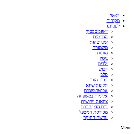
דלג
לתוכן
ראשי
מקורות
לענייננו
יישוב סכסוך
הסכמים
זמני שהות
משמורת
מזונות
גיטין
ילדים
רכוש
סלב
ניכור הורי
תלונות שווא
אפוטרופוסות
אלימות במשפחה
צוואות וירושות
בית הדין הרבני
מכורסת המטפל
עדשת החוקר
Menu