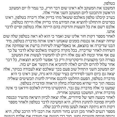
בטלפון.
המשכנו את המעקב ולא ראינו שום דבר חריג, כך נגמר לו יום המעקב
הראשון והתכוננו ליום המעקב השני אחרי אלה.
בערב קיבלנו טלפון מאלכס ששאל מתי בדיוק אלה דיברה בטלפון, ראינו
בסרטים והתחלנו להוציא את המידע מתי בדיוק אלה הייתה בטלפון,
אלכס רשם את כל השעות והדקות בהם הייתה אלה בטלפון וסיים לדבר
אתנו.
לאחר מספר דקות חזר אלינו שוב ואמר כי הוא לא ראה בטלפון שלה שום
שיחה יוצאת או נכנסת בזמנים שאנחנו ראינו אותה מדברת בטלפון, מיד
הבנו שדיברה או בווצאפ, או באפליקציה לשיחות ברשת או שמחקה את
השיחות לאחר שדיברה, בכל מקרה ביקשתי מאלכס שלא לדבר על כך
עם אף אחד ובטח לא עם אלה ויתן לנו להמשיך לעשות את המעקב
בצורה הכי מקצועית ודיסקרטית ורק כך אפשר להביא תוצאות, כל דבר
אחר עלול להרוס ולגרום לאלה להחביא את הקשר אם יש כזה.
יום המעקב השני התחיל שוב פעם בכך שאלכס יצא לעבודה בבוקר, אלה
יצאה גם ביום השני לסידורים בעיר שבה היא גרה, שוב ראינו כי היא
מדברת בטלפון, הפעם החלטנו להכנס אחריה לחנות תכשיטים שאליה
נכנסה תוך כדי שהיא מסתכלת בחלון הראווה ומדברת בטלפון.
שמענו כי אלה מדברת עם גבר, התקשרנו מידית לאלכס ווידאנו כי אינה
מדברת איתו, המשכנו במעקב אחריה.
לאחר כשעה וחצי של סידורים, אלה יצאה לכיוון היציאה מהעיר ונכנסה
לחנייה סמוכה לתחנת הדלק, היא המשיכה לדבר בטלפון ולאחר מספר
דקות היא ניתקה ויצאה לעשן מחוץ לרכב שלה.
מספר רגעים לאחר מכן הגיע בחור והחנה את רכבו ליד הרכב שלה, היא
נכנסה פנימה והשניים נסעו, תוך כדי תנועה אני מעדכן את אלכס בנעשה,