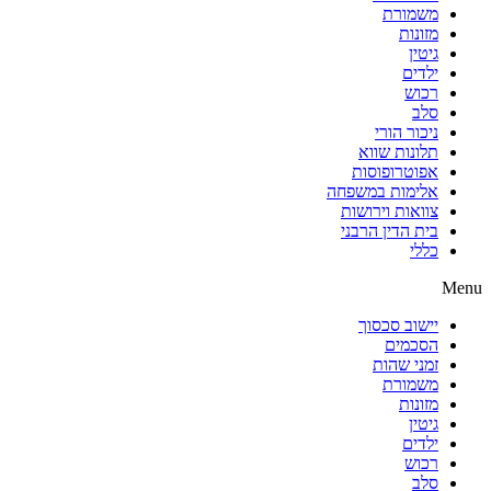
משמורת
מזונות
גיטין
ילדים
רכוש
סלב
ניכור הורי
תלונות שווא
אפוטרופוסות
אלימות במשפחה
צוואות וירושות
בית הדין הרבני
כללי
Menu
יישוב סכסוך
הסכמים
זמני שהות
משמורת
מזונות
גיטין
ילדים
רכוש
סלב