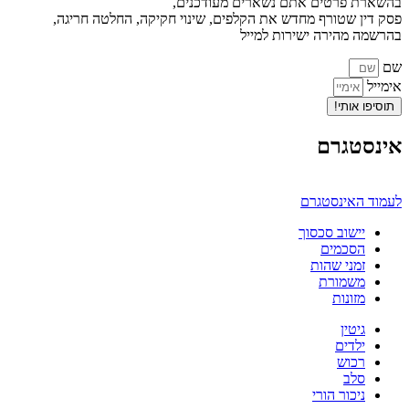
בהשארת פרטים אתם נשארים מעודכנים,
פסק דין שטורף מחדש את הקלפים, שינוי חקיקה, החלטה חריגה,
בהרשמה מהירה ישירות למייל
שם
אימייל
תוסיפו אותי!
אינסטגרם
לעמוד האינסטגרם
יישוב סכסוך
הסכמים
זמני שהות
משמורת
מזונות
גיטין
ילדים
רכוש
סלב
ניכור הורי