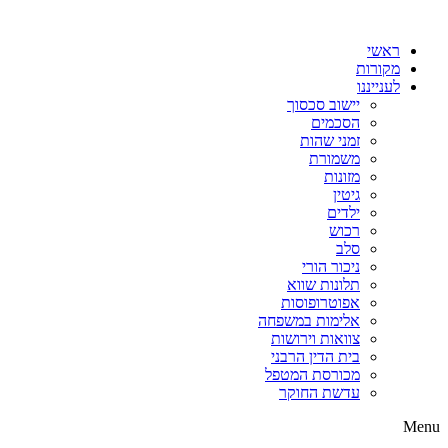
דלג
לתוכן
ראשי
מקורות
לענייננו
יישוב סכסוך
הסכמים
זמני שהות
משמורת
מזונות
גיטין
ילדים
רכוש
סלב
ניכור הורי
תלונות שווא
אפוטרופוסות
אלימות במשפחה
צוואות וירושות
בית הדין הרבני
מכורסת המטפל
עדשת החוקר
Menu