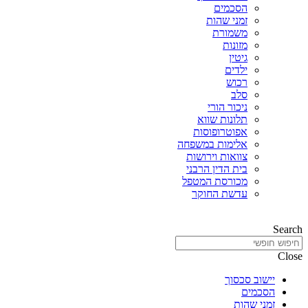
הסכמים
זמני שהות
משמורת
מזונות
גיטין
ילדים
רכוש
סלב
ניכור הורי
תלונות שווא
אפוטרופוסות
אלימות במשפחה
צוואות וירושות
בית הדין הרבני
מכורסת המטפל
עדשת החוקר
Search
Close
יישוב סכסוך
הסכמים
זמני שהות