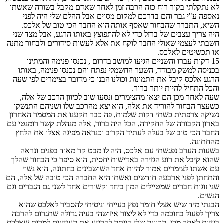
לא נתקלתי בקור רוח כזה הרבה זמן לאחר שאדם מקבל בשורה שאשתו
נאספה ע"י גבר והם בדרכם למקום מסוים אבל ההלם שלי היה לפני
השיא, התברר שהבחור שאסף אותה הוא החבר הכי טוב של אלכס.
היה צריך עצבים של ברזל כדי לא להתפוצץ באותו הרגע, אבל מצד שני
חשבתי לעצמי שאולי החבר לוקח את אלא לעשות סידורים ולבחור מתנה
או תכשיטים לאלכס.
15 דקות עברו והשניים הגיעו למושב בדרום , נכנסו פנימה והמתינו
בכניסה למשק מבודד, השער החשמלי נפתח והם נכנסו פנימה, באותו
הרגע אלכס קיבל את התמונות וכולנו הבנו כי מדובר בצימרים לפי שעה
והכל התחיל להיות יותר ברור.
שעה לאחר מכן הם יצאו מהצימרים ונסעו שוב לכיוון הרכב של אלה,
כשעצר הבחור להוריד את אלה, הוא יצא מהרכב שלו ושניהם התנשקו
נשיקה צרפתית כשתי דקות שלמות, פה כבר תקענו את המסמר האחרון
בארון הקבורה של החקירה, הכל היה ברור, אלה מנהלת קשר רומנטי עם
החבר הכי טוב של בעלה לעתיד הקרוב וכנראה מפיגה אצלו את הלחץ
מהחתונה.
בשעות הערב נפגשתי עם אלכס, היה לו מבט קר מאוד בפנים ונראה
שהוא קיבל את רוע הגזירה באדישות יחסית, הוא סיפר כי הבחור שהלך
עם אשתו לצימרים אמור להיות אחד השושבינים בחתונה, הוא נשוי
והתחתן לפני ארבעה חודשים ואשתו היא החברה הכי טובה של אלה, הם
שני זוגות חברים שמטיילים המון ביחד וקשורים אחד לשני גם הגברים וגם
הנשים.
הבנתי מיד שיש אצלי חומר נפץ בעייתי וניסיתי להסביר לאלכס שהוא
צריך לפעול בחוכמה כדי לא ליצור איזושהי בעיה גדולה שתגרום להרבה
בעיות לאחר מכן, הכוונה שלי הייתה להרגיע את העניינים למרות שאלכס