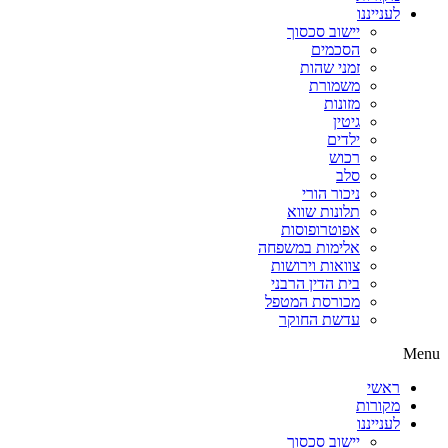
לענייננו
יישוב סכסוך
הסכמים
זמני שהות
משמורת
מזונות
גיטין
ילדים
רכוש
סלב
ניכור הורי
תלונות שווא
אפוטרופוסות
אלימות במשפחה
צוואות וירושות
בית הדין הרבני
מכורסת המטפל
עדשת החוקר
Menu
ראשי
מקורות
לענייננו
יישוב סכסוך