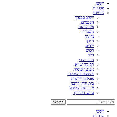
ראשי
מקורות
לענייננו
יישוב סכסוך
הסכמים
זמני שהות
משמורת
מזונות
גיטין
ילדים
רכוש
סלב
ניכור הורי
תלונות שווא
אפוטרופוסות
אלימות במשפחה
צוואות וירושות
בית הדין הרבני
מכורסת המטפל
עדשת החוקר
Search
ראשי
מקורות