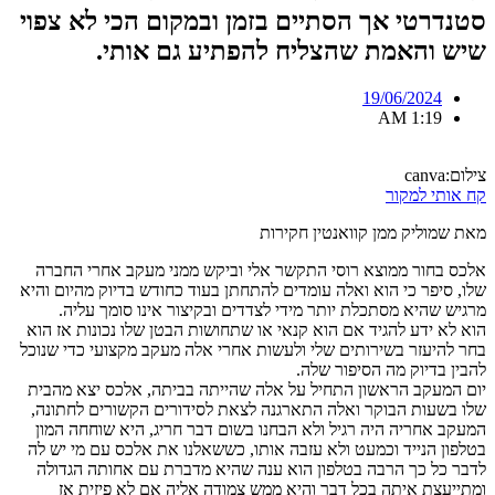
סטנדרטי אך הסתיים בזמן ובמקום הכי לא צפוי
שיש והאמת שהצליח להפתיע גם אותי.
19/06/2024
1:19 AM
צילום:canva
קח אותי למקור
מאת שמוליק ממן קוואנטין חקירות
אלכס בחור ממוצא רוסי התקשר אלי וביקש ממני מעקב אחרי החברה
שלו, סיפר כי הוא ואלה עומדים להתחתן בעוד כחודש בדיוק מהיום והיא
מרגיש שהיא מסתכלת יותר מידי לצדדים ובקיצור אינו סומך עליה.
הוא לא ידע להגיד אם הוא קנאי או שתחושות הבטן שלו נכונות אז הוא
בחר להיעזר בשירותים שלי ולעשות אחרי אלה מעקב מקצועי כדי שנוכל
להבין בדיוק מה הסיפור שלה.
יום המעקב הראשון התחיל על אלה שהייתה בביתה, אלכס יצא מהבית
שלו בשעות הבוקר ואלה התארגנה לצאת לסידורים הקשורים לחתונה,
המעקב אחריה היה רגיל ולא הבחנו בשום דבר חריג, היא שוחחה המון
בטלפון הנייד וכמעט ולא עזבה אותו, כששאלנו את אלכס עם מי יש לה
לדבר כל כך הרבה בטלפון הוא ענה שהיא מדברת עם אחותה הגדולה
ומתייעצת איתה בכל דבר והיא ממש צמודה אליה אם לא פיזית אז