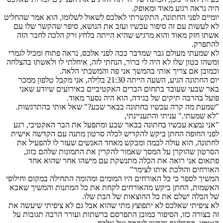
היה נראה רגוע מאוד ומאופק.
יומיים לפני החתונה, התקשרתי לאלכס לשאול לשלומו, הוא אמר שהחליט
לא לעשות עם זה סיפור עכשיו ועזב את הנושא, סיפר שהקשר שלו עם
אשתו חזק מאוד והוא מרגיש שהיא הייתה בלחץ ורק הלכה לחבר הזה
להתפרק.
לא שמעתי מעולם גבר שמדבר ככה לפני אלכס, נראה פתוח ומכיל לגמרי
ומשהו בטון שלו לא היה לי ברור, הנחתי לזה, איחלתי לו ולאשתו בהצלחה
וכמובן אם צריך אותי בהמשך אני פה והמשכתי הלאה.
יום החתונה הגיע, השעה הייתה 21:30 בלילה, אני מקבל טלפון ממכר
באר שבעי שעובד בתחום הברים האקטיביים באירועים שיודע שאני
פועל בהרבה תיקים של בגידה, הוא היה נסער מאוד.
"שמעת מה קרה עכשיו בחתונה בבאר שבע?" שאל אותי בהתרגשות.
"לא שמעתי." עניתי והתעניינתי,
"אני נמצא עכשיו בחתונה בבאר שבע ומתפעל את הבר האקטיבי, רגע
לפני החופה החתן ביקש להקדיש לכלה סרטון מתנה עם הקדשה אישית
לחתונה, הוא עולה לבמה ומבקש מאחד האנשים שעזר לו להפעיל את
הסרטון שהוקרן על המסך שאמור להקרין את התמונות שלהם כזוג,
פתאום אני רואה את הכלה מתנשקת עם מישהו אחר שהוא אחד
האורחים והולכת איתו לצימר"
המשיך לספר כי כל האורחים היו המומים ומהומה התחילה במקום וחילופי
האשמות, החתן ביקש מהאורחים לקחת את כל המתנות והמשיך שאבא
של הכלה ישלם את כל ההוצאות של הבת שלו.
לא ציפיתי שאלכס לא יתפוצץ מתי שהוא אבל גם לא ציפיתי שיעשה את
זה בצורה כזו, הסיפור כמובן התפרסם ברשתות ועורר הרבה תגובות על