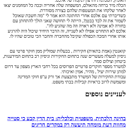
האומץ, הסבלנות והרצון לנקמה של אלכס.
הכלה מיד ברחה מהאולם, המשפחה שלה אחריה וככה כל המוזמנים יצאו
לאחר שלקחו את המעטפות שלהם בצורה מסודרת.
כשדיברתי עם אלכס אחרי החתונה הוא אמר לי "מה חשבת שאוכל
לשמור את זה לבד בבטן?, הייתה לי תחושה שאני הולך להתחתן עם
בחורה לא אמינה ולא ראויה וזה מה שהגיע לה".
אלכס לא התחרט אפילו לא לשנייה, זה הדבר היחיד שיכול היה להרגיע
אותו אחרי המכה הכפולה שקיבל מהחברה והחבר הכי טובים שהיו לו.
קואנטין (אמת בתאית) חקירות , בבעלות שמוליק ממן חוקר פרטי עם
ניסיון למעלה מעשרים שנה בתחום החקירות וניסיון רב בתחום המידענות,
ביטחון וצילום סמוי.
למשרד מספר חוקרים פרטיים הפרוסים בכל רחבי הארץ מצפון עד דרום
למתן שירות יעיל , מהיר, אמין ואיכותי.
עבודת החקירות של המשרד מתבצעת אך ורק ע"פ חוקי המדינה
ומשמשת לרוב כראיות קבילות בבתי משפט.
לעניינים נוספים
בחינה הלכתית, משפטית וכלכלית: בית הדין קבע כי סטייה
מחוות דעת מומחה תיעשה רק במקרים חריגים