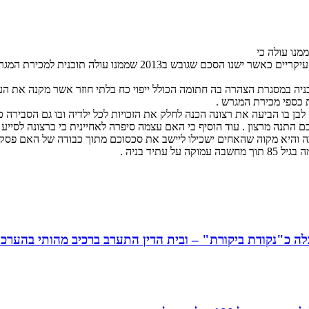
מנו עולה כי
רכושה של המנוחה לפי הנתונים שעולים מפסק הדין מסתכמים בשני נכסי
ה במסגרת הצהרה בה חתומה הכולל ייפוי כח בלתי חוזר אשר מקנה את העב
 כספי מכירת המגרש .
בו הביעה את רצונה הכנה לחלק את הזכויות לכל ילדיה ובו גם הסבירה 
תנה מרצון . עוד הוסיף כי האם עצמה סיפרה לאחיינית כי ברצונה לסייע לב
ה והיא מקוה שהאחים ישכילו ליישב את סכסוכם מתוך כבודה של האם פסק
יד בניה .
 כ"נקודת ביקורת" – ובית הדין התערב ברכיב מהותי בהערכת