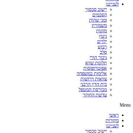
לענייננו
יישוב סכסוך
הסכמים
זמני שהות
משמורת
מזונות
גיטין
ילדים
רכוש
סלב
ניכור הורי
תלונות שווא
אפוטרופוסות
אלימות במשפחה
צוואות וירושות
בית הדין הרבני
מכורסת המטפל
עדשת החוקר
Menu
ראשי
מקורות
לענייננו
יישוב סכסוך