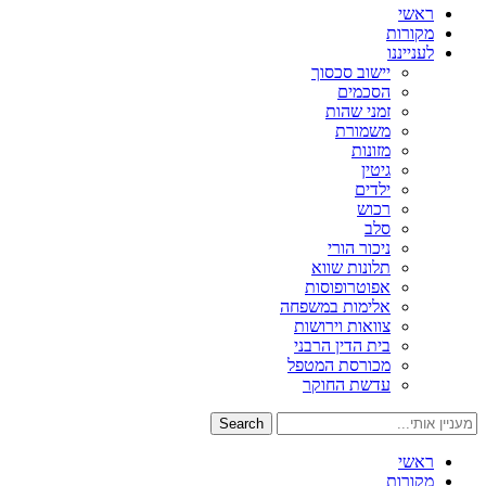
ראשי
מקורות
לענייננו
יישוב סכסוך
הסכמים
זמני שהות
משמורת
מזונות
גיטין
ילדים
רכוש
סלב
ניכור הורי
תלונות שווא
אפוטרופוסות
אלימות במשפחה
צוואות וירושות
בית הדין הרבני
מכורסת המטפל
עדשת החוקר
Search
ראשי
מקורות