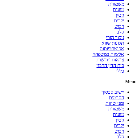
משמורת
מזונות
גיטין
ילדים
רכוש
סלב
ניכור הורי
תלונות שווא
אפוטרופוסות
אלימות במשפחה
צוואות וירושות
בית הדין הרבני
כללי
Menu
יישוב סכסוך
הסכמים
זמני שהות
משמורת
מזונות
גיטין
ילדים
רכוש
סלב