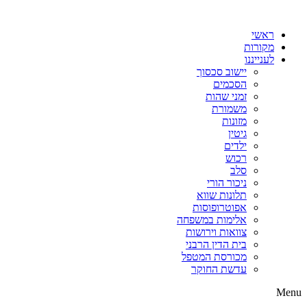
דלג
לתוכן
ראשי
מקורות
לענייננו
יישוב סכסוך
הסכמים
זמני שהות
משמורת
מזונות
גיטין
ילדים
רכוש
סלב
ניכור הורי
תלונות שווא
אפוטרופוסות
אלימות במשפחה
צוואות וירושות
בית הדין הרבני
מכורסת המטפל
עדשת החוקר
Menu