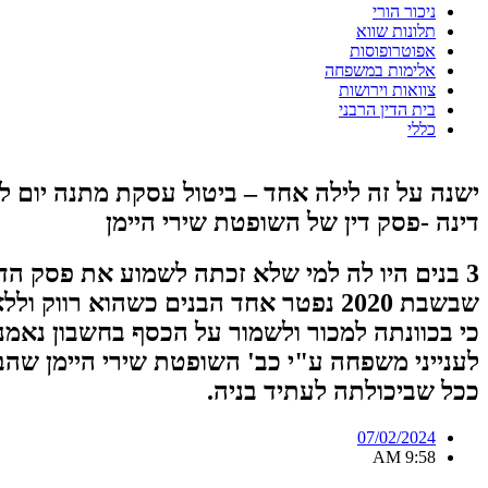
ניכור הורי
תלונות שווא
אפוטרופוסות
אלימות במשפחה
צוואות וירושות
בית הדין הרבני
כללי
ישנה על זה לילה אחד – ביטול עסקת מתנה יו
דינה -פסק דין של השופטת שירי היימן
שבשבת 2020 נפטר אחד הבנים כשהוא 
כי בכוונתה למכור ולשמור על הכסף בחשבון נאמ
לענייני משפחה ע"י כב' השופטת שירי היימן ש
ככל שביכולתה לעתיד בניה.
07/02/2024
9:58 AM