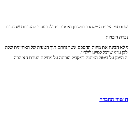
ם עיקריים כאשר ישנו הסכם שגובש ב2013 שממנו עולה תוכנית למכירת המגרש וכספי המכירה יישמרו בחשבון נאמנות ויחולקו עפ"י ההגדרות שהוגדרו
רת הזכויות .
כי לא הבינה את מהות ההסכם אשר נחתם תוך הטעיה של האחיינית שלה
ן ע"מ שיוכל לסייע לילדיו.
ה היימן על ביטול המתנה במקביל הורתה על מחיקת הערת האזהרה
 שווי החברה