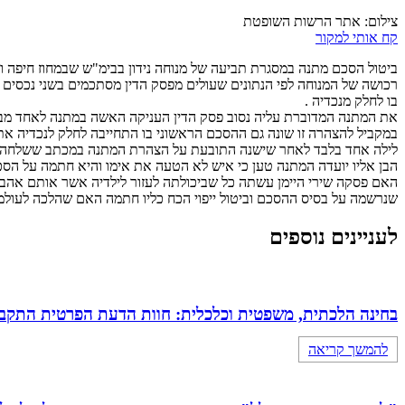
צילום: אתר הרשות השופטת
קח אותי למקור
ביטול הסכם מתנה במסגרת תביעה של מנוחה נידון בבימ"ש שבמחוז חיפה ומ
בו לחלק מנכדיה .
את המתנה המדוברת עליה נסוב פסק הדין העניקה האשה במתנה לאחד מבני
במקביל להצהרה זו שונה גם ההסכם הראשוני בו התחייבה לחלק לנכדיה את
לילה אחד בלבד לאחר שישנה התובעת על הצהרת המתנה במכתב ששלחה לבן 
הבן אליו יועדה המתנה טען כי איש לא הטעה את אימו והיא חתמה על הסכם ה
האם פסקה שירי היימן עשתה כל שביכולתה לעזור לילדיה אשר אותם אהב
שנרשמה על בסיס ההסכם וביטול ייפוי הכח כליו חתמה האם שהלכה לעולמה בגיל 85 תוך מחשבה עמוקה על עת
לעניינים נוספים
בחינה הלכתית, משפטית וכלכלית: חוות הדעת הפרטית התקבלה
להמשך קריאה