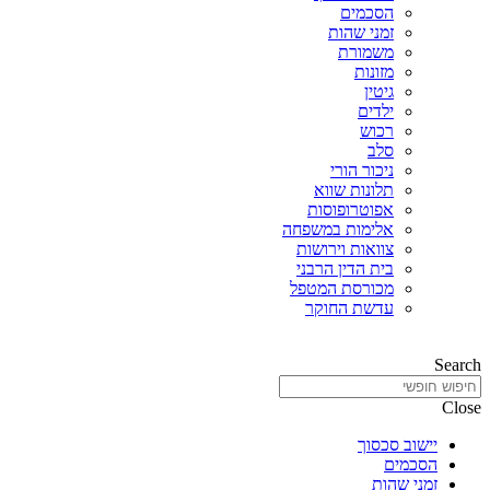
הסכמים
זמני שהות
משמורת
מזונות
גיטין
ילדים
רכוש
סלב
ניכור הורי
תלונות שווא
אפוטרופוסות
אלימות במשפחה
צוואות וירושות
בית הדין הרבני
מכורסת המטפל
עדשת החוקר
Search
Close
יישוב סכסוך
הסכמים
זמני שהות