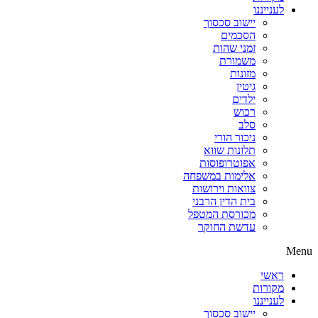
לענייננו
יישוב סכסוך
הסכמים
זמני שהות
משמורת
מזונות
גיטין
ילדים
רכוש
סלב
ניכור הורי
תלונות שווא
אפוטרופוסות
אלימות במשפחה
צוואות וירושות
בית הדין הרבני
מכורסת המטפל
עדשת החוקר
Menu
ראשי
מקורות
לענייננו
יישוב סכסוך