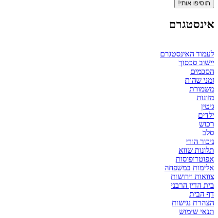
תוסיפו אותי!
אינסטגרם
לעמוד האינסטגרם
יישוב סכסוך
הסכמים
זמני שהות
משמורת
מזונות
גיטין
ילדים
רכוש
סלב
ניכור הורי
תלונות שווא
אפוטרופוסות
אלימות במשפחה
צוואות וירושות
בית הדין הרבני
דף הבית
הצהרת נגישות
תנאי שימוש