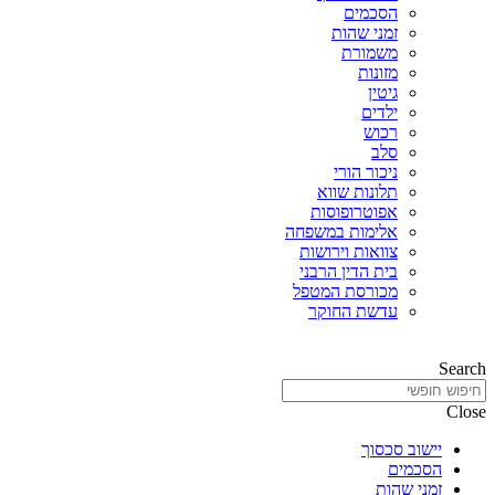
הסכמים
זמני שהות
משמורת
מזונות
גיטין
ילדים
רכוש
סלב
ניכור הורי
תלונות שווא
אפוטרופוסות
אלימות במשפחה
צוואות וירושות
בית הדין הרבני
מכורסת המטפל
עדשת החוקר
Search
Close
יישוב סכסוך
הסכמים
זמני שהות