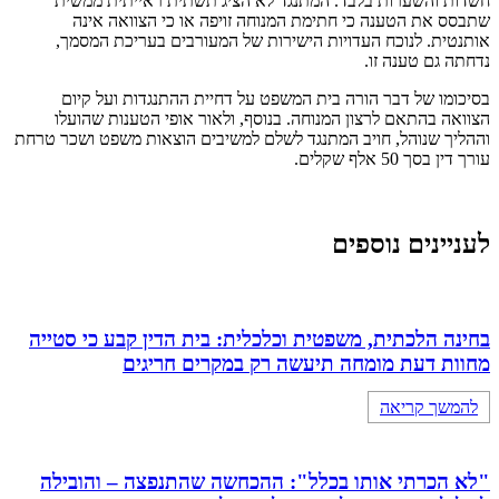
חשדות והשערות בלבד. המתנגד לא הציג תשתית ראייתית ממשית
שתבסס את הטענה כי חתימת המנוחה זויפה או כי הצוואה אינה
אותנטית. לנוכח העדויות הישירות של המעורבים בעריכת המסמך,
נדחתה גם טענה זו.
בסיכומו של דבר הורה בית המשפט על דחיית ההתנגדות ועל קיום
הצוואה בהתאם לרצון המנוחה. בנוסף, ולאור אופי הטענות שהועלו
וההליך שנוהל, חויב המתנגד לשלם למשיבים הוצאות משפט ושכר טרחת
עורך דין בסך 50 אלף שקלים.
לעניינים נוספים
בחינה הלכתית, משפטית וכלכלית: בית הדין קבע כי סטייה
מחוות דעת מומחה תיעשה רק במקרים חריגים
להמשך קריאה
"לא הכרתי אותו בכלל": ההכחשה שהתנפצה – והובילה