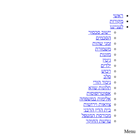
דלג
לתוכן
ראשי
מקורות
לענייננו
יישוב סכסוך
הסכמים
זמני שהות
משמורת
מזונות
גיטין
ילדים
רכוש
סלב
ניכור הורי
תלונות שווא
אפוטרופוסות
אלימות במשפחה
צוואות וירושות
בית הדין הרבני
מכורסת המטפל
עדשת החוקר
Menu