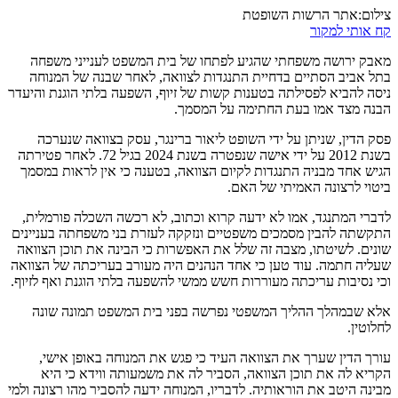
צילום:אתר הרשות השופטת
קח אותי למקור
מאבק ירושה משפחתי שהגיע לפתחו של בית המשפט לענייני משפחה
בתל אביב הסתיים בדחיית התנגדות לצוואה, לאחר שבנה של המנוחה
ניסה להביא לפסילתה בטענות קשות של זיוף, השפעה בלתי הוגנת והיעדר
הבנה מצד אמו בעת החתימה על המסמך.
פסק הדין, שניתן על ידי השופט ליאור ברינגר, עסק בצוואה שנערכה
בשנת 2012 על ידי אישה שנפטרה בשנת 2024 בגיל 72. לאחר פטירתה
הגיש אחד מבניה התנגדות לקיום הצוואה, בטענה כי אין לראות במסמך
ביטוי לרצונה האמיתי של האם.
לדברי המתנגד, אמו לא ידעה קרוא וכתוב, לא רכשה השכלה פורמלית,
התקשתה להבין מסמכים משפטיים ונזקקה לעזרת בני משפחתה בעניינים
שונים. לשיטתו, מצבה זה שלל את האפשרות כי הבינה את תוכן הצוואה
שעליה חתמה. עוד טען כי אחד הנהנים היה מעורב בעריכתה של הצוואה
וכי נסיבות עריכתה מעוררות חשש ממשי להשפעה בלתי הוגנת ואף לזיוף.
אלא שבמהלך ההליך המשפטי נפרשה בפני בית המשפט תמונה שונה
לחלוטין.
עורך הדין שערך את הצוואה העיד כי פגש את המנוחה באופן אישי,
הקריא לה את תוכן הצוואה, הסביר לה את משמעותה ווידא כי היא
מבינה היטב את הוראותיה. לדבריו, המנוחה ידעה להסביר מהו רצונה ולמי