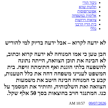
ניכור הורי
תלונות שווא
אפוטרופוסות
אלימות במשפחה
צוואות וירושות
בית הדין הרבני
כללי
לא ידעה לקרוא – אבל ידעה בדיוק למי להוריש
הבן טען כי אמו המנוחה לא ידעה קרוא וכתוב,
לא הבינה את תוכן הצוואה, הייתה נתונה
להשפעה בלתי הוגנת ואף חתימתה זויפה. בית
המשפט לענייני משפחה דחה את כלל הטענות,
קבע כי המנוחה הבינה היטב את משמעות
הצוואה ואת השלכותיה, והותיר את המסמך על
כנו. המתנגד חויב בהוצאות בסך 50 אלף שקל.
10:57 AM
09/07/2026