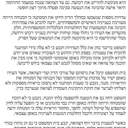
היא מבקשת להוריש את רכושה. גם עד הצוואה שנכח במעמד החתימה
תיאר אישה שהבינה את הנעשה סביבה ופעלה מתוך רצון חופשי.
עדויות נוספות שנשמעו במהלך הדיון חיזקו את המסקנה כי המנוחה הייתה
מעורבת בענייניה האישיים והמשפחתיים, ידעה להביע את עמדותיה
והבינה את המשמעות של החלטותיה הכלכליות והמשפחתיות. חלק
מהעדים אף העידו כי ניהלו עמה שיחות ישירות בענייני רכוש וירושה,
מבלי שהתרשמו כי היא מתקשה להבין את הנושאים שעל הפרק.
השופט ברינגר בחן את כלל העדויות וקבע כי לא עלה בידי המתנגד
להוכיח את טענותיו. בפסק הדין הודגש כי העובדה שאדם אינו יודע
לקרוא ולכתוב אינה מובילה באופן אוטומטי למסקנה כי אינו מבין את
תוכנה של צוואה או שאינו מסוגל לגבש רצון עצמאי ביחס לרכושו.
בית המשפט קיבל את גרסתם של עורכי הדין ועדי הצוואה, אשר העידו
באופן ישיר על נסיבות עריכת המסמך ועל הבנתה של המנוחה את
הוראותיו. מנגד, נקבע כי טענות המתנגד לא נתמכו בראיות מספקות ולא
הצליחו לערער את חזקת התקינות העומדת לצוואה שנערכה כדין.
השופט דחה גם את הטענה להשפעה בלתי הוגנת. נקבע כי לא הוכח
שהמנוחה הייתה תלויה באופן חריג במי מהנהנים או כי הופעל עליה לחץ
שהשפיע על שיקול דעתה. להפך, מחומר הראיות עלה כי המנוחה ידעה
לעמוד על רצונותיה ולקבל החלטות הנוגעות לענייניה באופן עצמאי.
באשר לטענות בדבר זיוף הצוואה, קבע בית המשפט כי גם הן נותרו בגדר