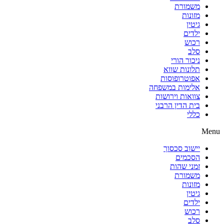
משמורת
מזונות
גיטין
ילדים
רכוש
סלב
ניכור הורי
תלונות שווא
אפוטרופוסות
אלימות במשפחה
צוואות וירושות
בית הדין הרבני
כללי
Menu
יישוב סכסוך
הסכמים
זמני שהות
משמורת
מזונות
גיטין
ילדים
רכוש
סלב