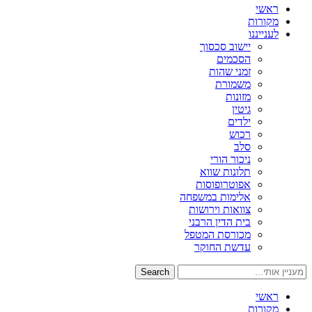
ראשי
מקורות
לענייננו
יישוב סכסוך
הסכמים
זמני שהות
משמורת
מזונות
גיטין
ילדים
רכוש
סלב
ניכור הורי
תלונות שווא
אפוטרופוסות
אלימות במשפחה
צוואות וירושות
בית הדין הרבני
מכורסת המטפל
עדשת החוקר
Search
ראשי
מקורות