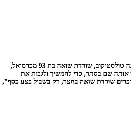
הזוועה נחשפה לאחר חודשים של חיפושים, עדויות שקריות ואפילו התאבדות של חשוד מרכזי: מאינה טולסטיקוב, שורדת שואה בת 93 מכרמיאל,
 אותה שם בסתר, כדי להמשיך ולגבות את
א ראיתי דבר כזה. קוברים שורדת שואה בחצר, רק בשביל בצע כסף”,