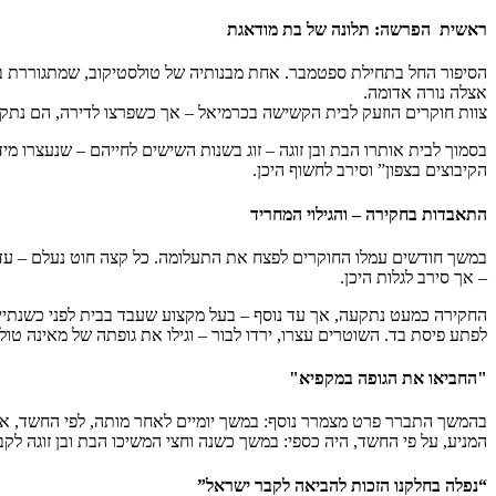
ראשית הפרשה: תלונה של בת מודאגת
הסיפור החל בתחילת ספטמבר. אחת מבנותיה של טולסטיקוב, שמתגוררת ב
אצלה נורה אדומה.
צוות חוקרים הוזעק לבית הקשישה בכרמיאל – אך כשפרצו לדירה, הם נתקלו
בסמוך לבית אותרו הבת ובן זוגה – זוג בשנות השישים לחייהם – שנעצר
הקיבוצים בצפון” וסירב לחשוף היכן.
התאבדות בחקירה – והגילוי המחריד
במשך חודשים עמלו החוקרים לפצח את התעלומה. כל קצה חוט נעלם – עד ש
– אך סירב לגלות היכן.
החקירה כמעט נתקעה, אך עד נוסף – בעל מקצוע שעבד בבית לפני כשנתיים 
לפתע פיסת בד. השוטרים עצרו, ירדו לבור – וגילו את גופתה של מאינה טול
"החביאו את הגופה במקפיא"
בהמשך התברר פרט מצמרר נוסף: במשך יומיים לאחר מותה, לפי החשד, או
המניע, על פי החשד, היה כספי: במשך כשנה וחצי המשיכו הבת ובן זוגה לק
“נפלה בחלקנו הזכות להביאה לקבר ישראל”