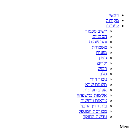
דלג
לתוכן
ראשי
מקורות
לענייננו
יישוב סכסוך
הסכמים
זמני שהות
משמורת
מזונות
גיטין
ילדים
רכוש
סלב
ניכור הורי
תלונות שווא
אפוטרופוסות
אלימות במשפחה
צוואות וירושות
בית הדין הרבני
מכורסת המטפל
עדשת החוקר
Menu