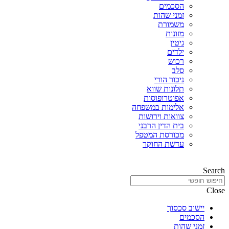
הסכמים
זמני שהות
משמורת
מזונות
גיטין
ילדים
רכוש
סלב
ניכור הורי
תלונות שווא
אפוטרופוסות
אלימות במשפחה
צוואות וירושות
בית הדין הרבני
מכורסת המטפל
עדשת החוקר
Search
Close
יישוב סכסוך
הסכמים
זמני שהות