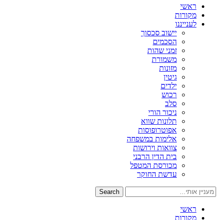
ראשי
מקורות
לענייננו
יישוב סכסוך
הסכמים
זמני שהות
משמורת
מזונות
גיטין
ילדים
רכוש
סלב
ניכור הורי
תלונות שווא
אפוטרופוסות
אלימות במשפחה
צוואות וירושות
בית הדין הרבני
מכורסת המטפל
עדשת החוקר
Search
ראשי
מקורות