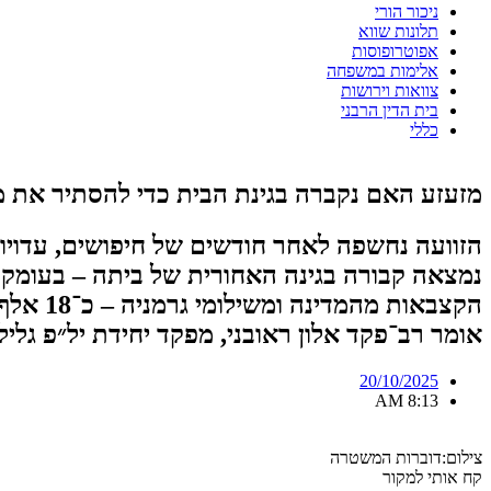
ניכור הורי
תלונות שווא
אפוטרופוסות
אלימות במשפחה
צוואות וירושות
בית הדין הרבני
כללי
מזעזע האם נקברה בגינת הבית כדי להסתיר את 
נמצאה קבורה בגינה האחורית של ביתה – בעומק 
הקצבאו
אומר רב־פקד אלון ראובני, מפקד יחידת יל״פ גלי
20/10/2025
8:13 AM
צילום:דוברות המשטרה
קח אותי למקור