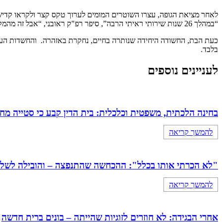
לאחר מציאת הגופה, עצרו השוטרים המומים לערוך טקס קצר ולקראו קדי
“במהלך 26 שנות שירותי ראיתי הרבה”, סיפר רפ"ק ראובני, “אבל זה מהמקרים הקשים ביותר – לא רק בשל הזוועה, אלא בגלל שזו שורדת שואה, שנקברה על ידי משפחתה שלה”.
כעת הבת, החשודה היחידה שנותרה בחיים, נחקרת באזהרה. והחשדות העי
בלבד.
לעניינים נוספים
בחינה הלכתית, משפטית וכלכלית: בית הדין קבע כי סטייה מ
להמשך קריאה
"לא הכרתי אותו בכלל": ההכחשה שהתנפצה – והובילה לשלילת כתובה 
להמשך קריאה
אחרי הבגידה: לא חוזרים לזוגיות שהייתה – בונים ברית חדשה