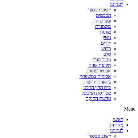
לענייננו
יישוב סכסוך
הסכמים
זמני שהות
משמורת
מזונות
גיטין
ילדים
רכוש
סלב
ניכור הורי
תלונות שווא
אפוטרופוסות
אלימות במשפחה
צוואות וירושות
בית הדין הרבני
מכורסת המטפל
עדשת החוקר
Menu
ראשי
מקורות
לענייננו
יישוב סכסוך