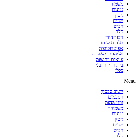
משמורת
מזונות
גיטין
ילדים
רכוש
סלב
ניכור הורי
תלונות שווא
אפוטרופוסות
אלימות במשפחה
צוואות וירושות
בית הדין הרבני
כללי
Menu
יישוב סכסוך
הסכמים
זמני שהות
משמורת
מזונות
גיטין
ילדים
רכוש
סלב